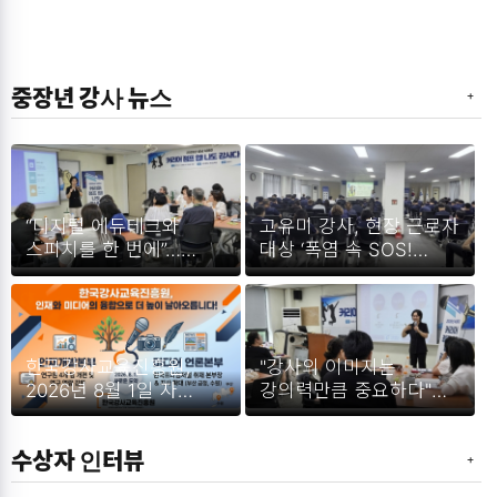
중장년 강사 뉴스
“디지털 에듀테크와
고유미 강사, 현장 근로자
스피치를 한 번에”…
대상 ‘폭염 속 SOS!
한국강사교육진흥원
온열질환 예방교육’ 성료
김순복 원장, 가천대서
'나도 강사다' 12주 차
특강 개최
한국강사교육진흥원,
"강사의 이미지는
2026년 8월 1일 자
강의력만큼 중요하다"…
대규모 조직개편 단행
김순복 원장, 가천대서
'명강사 스피치 &
수상자 인터뷰
무대매너' 전수