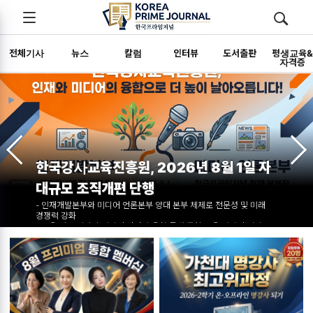
전체메뉴
검색
메뉴
열기/
열기/
닫기
닫기
전체기사
뉴스
칼럼
인터뷰
도서출판
평생교육
자격증
추천
뉴스
"강사의 이미지는 강의력만큼 중요하다"…
김순복 원장, 가천대서 '명강사 스피치 &
7월 28일 가천대 교육대학원서 '성남 4060 커리어 점프업' 11주 차 강의
무대매너' 전수
펼쳐
돌발 상황 극복 스피치 실습 및 4060 맞춤형 명강사 매력자본 연출법
제시