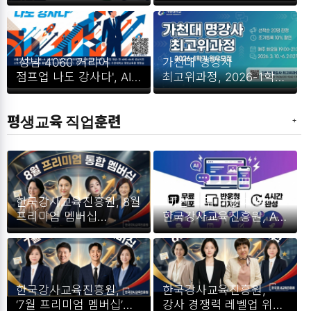
문서 시그니처 마스터
가천대 명강사
과정’ 1기 전격 모집
최고위과정, 2026-2학기
원우 모집 개시
'성남 4060 커리어
가천대 명강사
점프업 나도 강사다', AI
최고위과정, 2026-1학기
활용 전문 강사 양성 ‘1인
원우 모집
1자격증’ 취득 지원
평생교육 직업훈련
한국강사교육진흥원, 8월
“비싼 외주 비용 제로!”
프리미엄 멤버십
한국강사교육진흥원, AI
교육과정 공개… ‘AI 활용
대화로 완성하는 ‘무료
및 강의 역량 강화’ 4개
반응형 웹사이트 제작’
특강 대방출
특강 수강생 모집
한국강사교육진흥원,
한국강사교육진흥원,
‘7월 프리미엄 멤버십’
강사 경쟁력 레벨업 위한