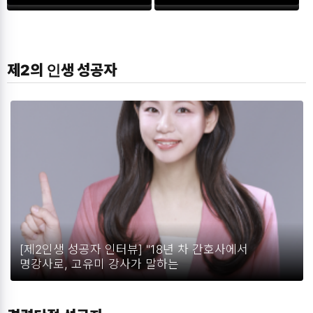
전격 오픈… 월 3만 3천
‘6월 프리미엄 통합
원으로 AI·교수법 마스터
멤버십 과정’ 전격 오픈
제2의 인생 성공자
[제2인생 성공자 인터뷰] "18년 차 간호사에서
명강사로, 고유미 강사가 말하는