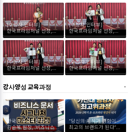
[수상자 인터뷰]
[수상자 인터뷰]
한국프라임저널 선정,
한국프라임저널 선정,
대한민국 교육혁신대상
대한민국 교육혁신대상
'음악 인문학' 분야
'병원 교육'부문 수상자
수상자 김미정 강사를
손예주 강사를 만나다
만나다
[수상자 인터뷰]
[수상자 인터뷰]
한국프라임저널 선정,
한국프라임저널 선정,
대한민국 교육혁신대상
대한민국 교육대상 '건강
'시니어 지도자 양성'
교육'부문 수상자 최여진
강사양성 교육과정
부문 수상자 박현희
강사를 만나다.
강사를 만나다
한국강사교육진흥원
“당신의 지식과 경험이
김순복 원장, ‘비즈니스
최고의 브랜드가 된다”