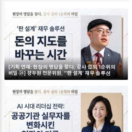
[기획 연재: 현장의 명답을 찾다, 강사 섭외 1순위의
비밀 ㉑] 장두원 전문위원, “‘판 설계’ 재무 솔루션