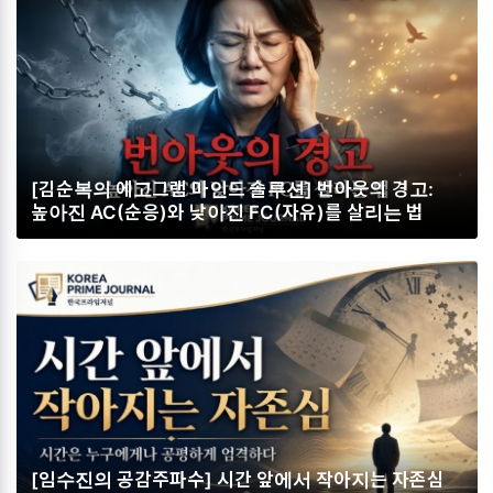
[김순복의 에고그램 마인드 솔루션] 번아웃의 경고:
높아진 AC(순응)와 낮아진 FC(자유)를 살리는 법
[임수진의 공감주파수] 시간 앞에서 작아지는 자존심