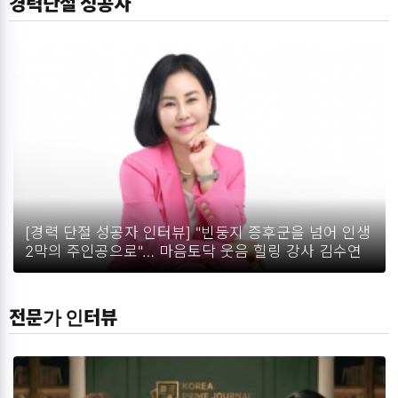
경력단절 성공자
[경력 단절 성공자 인터뷰] "빈둥지 증후군을 넘어 인생
2막의 주인공으로"… 마음토닥 웃음 힐링 강사 김수연
전문가 인터뷰