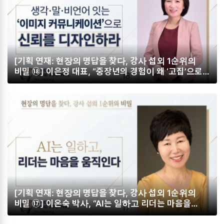
[기획 연재: 현장의 명답을 찾다, 강사 섭외 1순위의
비밀 ⑱] 이은정 대표, “중장년의 경험이 왜 ‘고집’으로
읽히는가… 생각·말·비언어 잇는 ‘이미지
커뮤니케이션’으로 신뢰를 디자인하라”
[기획 연재: 현장의 명답을 찾다, 강사 섭외 1순위의
비밀 ⑰] 이온숙 박사, “AI는 일하고 리더는 마음을
움직인다. 에고그램·미술치료·AI 융합으로 내면과