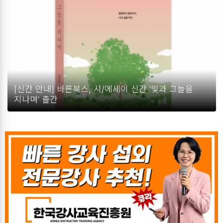
[신간 안내] 바른북스, 시/에세이 신간 ‘빛과 그늘을
지나며’ 출간