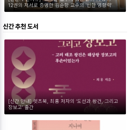
12권의 저서로 증명한 김순향 교수의 ‘선한 영향력’
신간 추천 도서
[신간 안내] 렛츠북, 최홍 저자의 ‘도선과 왕건, 그리고
장보고’ 출간