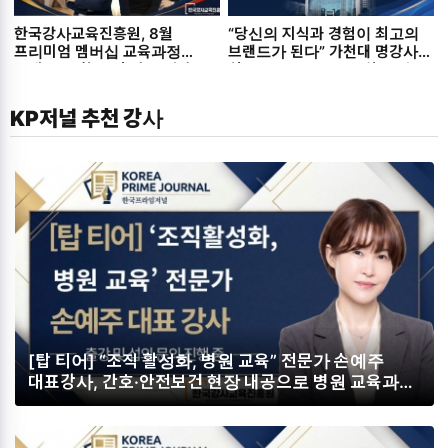
한국강사교육진흥원, 8월
“당신의 지식과 경험이 최고의
프리미엄 멤버십 교육과정
브랜드가 된다” 가천대 명강사
공개… ‘AI 활용 및 강의 역량
최고위과정, 2026-2학기 원우
강화’ 4개 특강 대방출
모집 개시
KP저널 추천 강사
[탑 티어] “조직 활성화, 병원 교육” 전문가 손예주
대표강사, 간호·안전보건 현장 내공으로 병원 교육과
조직 활성화의 혁신을 이끌다