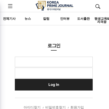
전체메뉴
검색
메뉴
열기/
열기/
닫기
닫기
전체기사
뉴스
칼럼
인터뷰
도서출판
평생교육
자격증
로그인
Log In
아이디찾기
비밀번호찾기
회원가입