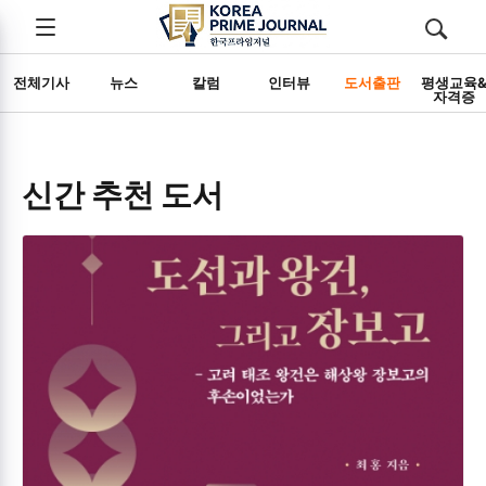
전체메뉴
검색
메뉴
열기/
열기/
닫기
닫기
전체기사
뉴스
칼럼
인터뷰
도서출판
평생교육
자격증
신간 추천 도서