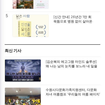
5
[신간 안내] 26년간 1만 회
쑥뜸으로 병원 없이 살아온
남자의 기록, 양한복 에세이
‘신선을 닮은 사람’ 페스트북
추천 도서 선정
최신 기사
[김순복의 에고그램 마인드 솔루션]
왜 나는 남의 눈치를 보느라 내 일을
못 할까?
수원시다문화가족지원센터, 다문화
자녀 여름캠프 ‘우리들의 여름 페이지’
성료