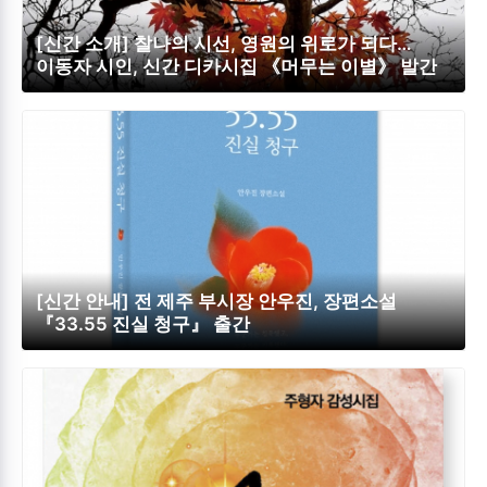
[신간 소개] 찰나의 시선, 영원의 위로가 되다…
이동자 시인, 신간 디카시집 《머무는 이별》 발간
[신간 안내] 전 제주 부시장 안우진, 장편소설
『33.55 진실 청구』 출간