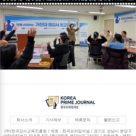
회사소개
기사제보
제휴문의
불편신고
(주)한국강사교육진흥원 / 제호 : 한국프라임저널 /
경기도 성남시 분당구
야탑로81번길 10,5층 511-1호(야탑동,분당아미고타워) / 전화번호 : 1661-