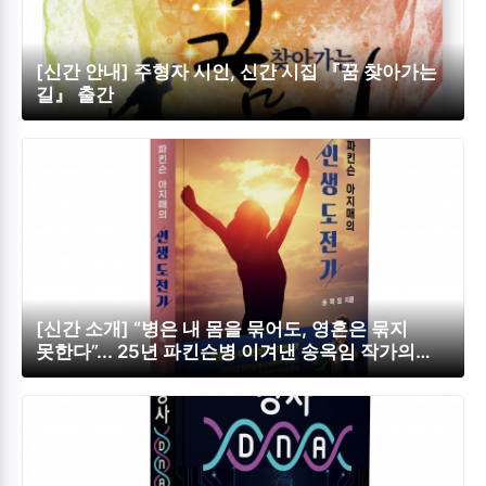
[신간 안내] 주형자 시인, 신간 시집 『꿈 찾아가는
길』 출간
[신간 소개] “병은 내 몸을 묶어도, 영혼은 묶지
못한다”... 25년 파킨슨병 이겨낸 송옥임 작가의
감동 실화