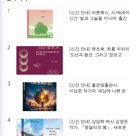
1
[신간 안내] 바른북스, 시/에세이
신간 ‘빛과 그늘을 지나며’ 출간
2
[신간 안내] 렛츠북, 최홍 저자의
‘도선과 왕건, 그리고 장보고’
출간
3
[신간 안내] 좋은땅출판사,
이상준 작가의 ‘세상에 나쁜 돈
(豚)은 없다’ 출간
4
[신간 안내] 상담학 박사 김영돈
작가, 『명달리의 봄』, 새로운
‘스낵 힐링 문학’ 패러다임 제시