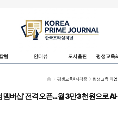
한국프라임저널
칼럼
인터뷰
도서출판
평생교육
평생교육&자격증
평생교육 직
버십’ 전격 오픈… 월 3만 3천 원으로 AI·