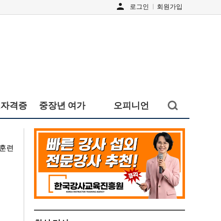
person
로그인
회원가입
검색창
&자격증
중장년 여가
오피니언
열기/
닫기
업훈련