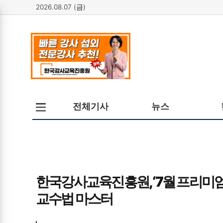
2026.08.07 (금)
메뉴
전체메뉴
전체기사
뉴스
열기/
닫기
한국강사교육진흥원, ‘7월 프리미엄 멤
교수법 마스터