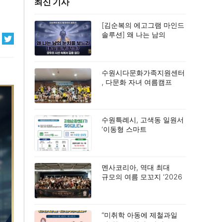
최신 기사
[김순복의 에고그램 마인드
솔루션] 왜 나는 남의
눈치를 보느라 내 일을 못
할까?
수원시다문화가족지원센터
, 다문화 자녀 여름캠프
‘우리들의 여름 페이지’
성료
수원특례시, 고색동 일원서
‘이동형 스마트
자원순환센터’ 시범 운영
멘사코리아, 역대 최대
규모의 여름 모꼬지 ‘2026
멘사 마법학교’ 성료
“미취학 아동에 제철과일