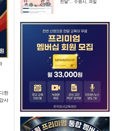
전달”… 수원시, 과일
꾸러미 신청 접수
와
렌디한
 강사