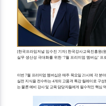
[
한국프라임저널 임수진 기자
]
한국강사교육진흥원
(
실무 생산성 극대화를 위한
‘7
월 프리미엄 멤버십
’
프
이번
7
월 프리미엄 멤버십은 매주 목요일
21
시에 각 분
실전 지식을 전수하는
4
개의 고품격 특강 릴레이로 구성
는 물론 예비 강사 및 교육 담당자들에게 필수적인 핵심 