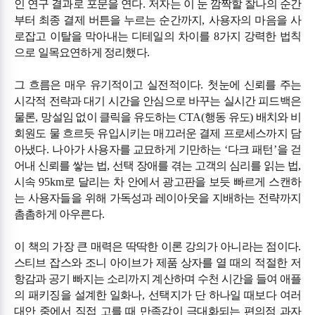
인 연구 결과로 포문을 연다
.
저자는 이 눈 깜짝할 찰나의 순간
부터 최종 결제 버튼을 누르는 순간까지
,
사용자의 마음을 사
로잡고 이탈을 막아내는 디테일의 차이를
8
가지 강력한 법칙
으로 일목요연하게 정리했다
.
그 흐름은 매우 유기적이고 실전적이다
.
첫눈에 신뢰를 주는
시각적 전략과 대기 시간을 안심으로 바꾸는 실시간 피드백은
물론
,
망설임 없이 클릭을 유도하는
CTA(
행동 유도
)
배치와 비
회원도 물 흐르듯 유입시키는 매끄러운 결제 프로세스까지 담
아냈다
.
나아가 사용자를 교묘하게 기만하는
‘
다크 패턴
’
을 걷
어내 신뢰를 쌓는 법
,
선택 장애를 겪는 고객의 심리를 읽는 법
,
시속
95km
로 달리는 차 안에서 광고판을 보듯 빠르게 스캔하
는 사용자들을 위해 가독성과 레이아웃을 지배하는 전략까지
촘촘하게 아우른다
.
이 책의 가장 큰 매력은 딱딱한 이론 강의가 아니라는 점이다
.
스티브 잡스와 조니 아이브가 제품 상자를 열 때의 적절한 저
항감과 공기 빠지는 소리까지 계산하며 수천 시간을 들여 애플
의 패키징을 설계한 일화나
,
선택지가 단 하나일 때보다 여러
대안 중에서 직접 고를 때 만족감이 극대화되는 편의점 과자