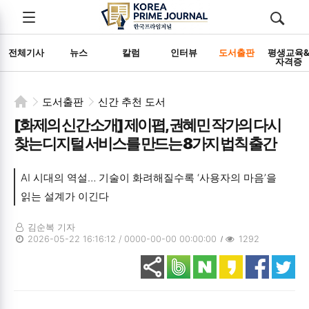
전체메뉴
검색
메뉴
열기/
열기/
닫기
닫기
전체기사
뉴스
칼럼
인터뷰
도서출판
평생교육
자격증
도서출판
신간 추천 도서
[화제의 신간 소개] 제이폅, 권혜민 작가의 다시
찾는 디지털 서비스를 만드는 8가지 법칙 출간
AI 시대의 역설… 기술이 화려해질수록 ‘사용자의 마음’을
읽는 설계가 이긴다
김순복 기자
2026-05-22 16:16:12 / 0000-00-00 00:00:00
1292