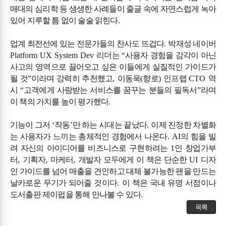
매대의 심리학 등 생생한 사례들이 줄글 속에 자연스럽게 녹아
있어 지루할 틈 없이 술술 읽힌다
.
업계 최전선에 있는 전문가들의 찬사도 뜨겁다
.
박재성 네이버
Platform UX System Dev
리더는
“
사용자 경험을 감각이 아닌
사고의 영역으로 끌어오고 싶은 이들에게 실질적인 가이드가
될 것
”
이라며 강력히 추천했고
,
이동욱
(
향로
)
인프랩
CTO
역
시
“
고객에게 사랑받는 서비스를 꿈꾸는 분들의 필독서
”
라며
이 책의 가치를 높이 평가했다
.
기능이 그저
‘
작동
’
만 하는 시대는 끝났다
.
이제 진정한 차별화
는 사용자가 느끼는 총체적인 경험에서 나온다
. AI
의 힘을 빌
려 자신의 아이디어를 비즈니스로 구현하려는
1
인 창업가부
터
,
기획자
,
마케터
,
개발자 모두에게 이 책은 단순한
UI
디자
인 가이드를 넘어 매출을 견인하고 대체 불가능한 팬을 만드는
날카로운 무기가 되어줄 것이다
.
이 책은 국내 유명 서점이나
도서출판 제이펍을 통해 만나볼 수 있다
.
목록