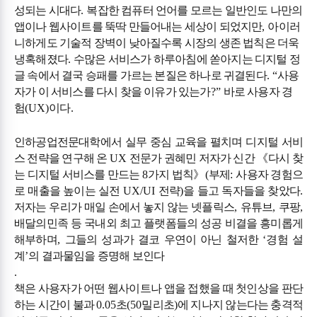
성되는 시대다
.
복잡한 컴퓨터 언어를 모르는 일반인도 나만의
앱이나 웹사이트를 뚝딱 만들어내는 세상이 되었지만
,
아이러
니하게도 기술적 장벽이 낮아질수록 시장의 생존 법칙은 더욱
냉혹해졌다
.
수많은 서비스가 하루아침에 쏟아지는 디지털 정
글 속에서 결국 승패를 가르는 본질은 하나로 귀결된다
. “
사용
자가 이 서비스를 다시 찾을 이유가 있는가
?”
바로 사용자 경
험
(UX)
이다
.
인하공업전문대학에서 실무 중심 교육을 펼치며 디지털 서비
스 전략을 연구해 온
UX
전문가 권혜민 저자가 신간
《
다시 찾
는 디지털 서비스를 만드는
8
가지 법칙
》
(
부제
:
사용자 경험으
로 매출을 높이는 실전
UX/UI
전략
)
을 들고 독자들을 찾았다
.
저자는 우리가 매일 손에서 놓지 않는 넷플릭스
,
유튜브
,
쿠팡
,
배달의민족 등 국내외 최고 플랫폼들의 성공 비결을 흥미롭게
해부하며
,
그들의 성과가 결코 우연이 아닌 철저한
‘
경험 설
계
’
의 결과물임을 증명해 보인다
.
책은 사용자가 어떤 웹사이트나 앱을 접했을 때 첫인상을 판단
하는 시간이 불과
0.05
초
(50
밀리초
)
에 지나지 않는다는 충격적