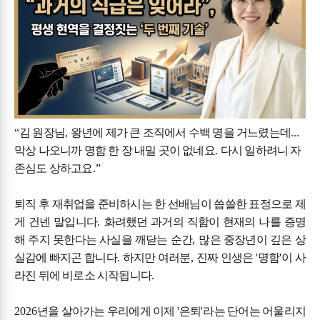
“
김 원장님
,
왕년에 제가 큰 조직에서 수백 명을 거느렸는데
...
막상 나오니까 명함 한 장 내밀 곳이 없네요
.
다시 일하려니 자
존심도 상하고요
.”
퇴직 후 재취업을 준비하시는 한 선배님이 씁쓸한 표정으로 제
게 건넨 말입니다
.
화려했던 과거의 직함이 현재의 나를 증명
해 주지 못한다는 사실을 깨닫는 순간
,
많은 중장년이 깊은 상
실감에 빠지곤 합니다
.
하지만 여러분
,
진짜 인생은
'
명함
'
이 사
라진 뒤에 비로소 시작됩니다
.
2026
년을 살아가는 우리에게 이제
'
은퇴
'
라는 단어는 어울리지