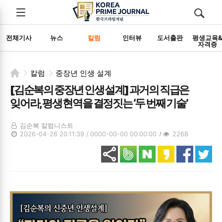
전체메뉴
검색
메뉴
열기/
열기/
닫기
닫기
전체기사
뉴스
칼럼
인터뷰
도서출판
평생교육
자격증
칼럼
중장년 인생 설계
[김순복의 중장년 인생 설계] 과거의 직급은
잊어라, 평생 현역을 결정짓는 ‘두 번째 기술’
김순복 칼럼니스트
2026-04-26 20:11:39 / 0000-00-00 00:00:00
2268