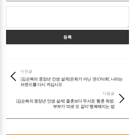
등록
이전글
[김순복의 중장년 인생 설계]은퇴가 아닌 ‘온(ON)퇴’, 나라는
브랜드를 다시 켜십시오
다음글
[김순복의 중장년 인생 설계] 졸혼보다 무서운 ‘황혼 독방’,
부부가 ‘따로 또 같이’ 행복해지는 법