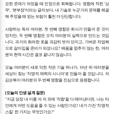
요한 존재가 되었을 때 진정으로 회복됩니다
.
명함에 적힌
'
상
무
', '
본부장
'
이라는 글자보다
,
내 기술로 누군가의 문제를 해결
해 주었을 때 얻는 보람이 훨씬 더 단단합니다
.
사랑하는 독자 여러분
,
첫 번째 명함은 회사가 만들어 준 것이
었지만
,
두 번째 명함은 오직 여러분의 실력으로 만드는 것입
니다
.
과거의 화려한 옷을 과감히 벗어 던지고
,
가벼운 작업복
으로 갈아입을 준비가 되셨나요
?
배움을 멈추지 않는 한
,
여러
분의 현역 시간은 결코 끝나지 않습니다
.
오늘 여러분이 새로 익힌 작은 기술 하나가
, 10
년 뒤 여러분을
세상이 찾는
'
치명적 매력의 시니어
'
로 만들어 줄 것입니다
.
저
김순복이 여러분의 두 번째 명함을 진심으로 응원합니다
.
[
오늘의 인생 설계 질문
]
"
지금 당장 내 이름 석 자 외에
'
직함
'
을 다 떼어낸다면
,
나는 타
인에게 어떤 도움을 줄 수 있는 사람인가요
?
내가 가진
'
치명적
스킬
'
한 가지는 무엇인가요
?"