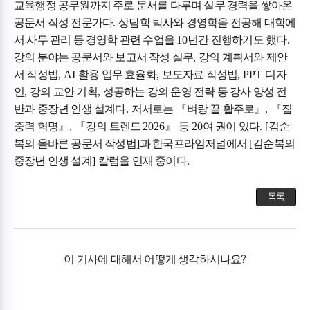
교육행정 공무원까지 주로 문서를 다루며 실무 경력을 쌓아온
공문서 작성 전문가다
.
상담학 박사와 경영학을 전공해 대학에
서 사무 관리 등 경영학 관련 수업을
10
년간 진행하기도 했다
.
강의 분야는 공문서와 보고서 작성 실무
,
강의 계획서와 제안
서 작성법
, AI
활용 업무 효율화
,
보도자료 작성법
, PPT
디자
인
,
강의 교안 기획
,
성공하는 강의 운영 전략 등 강사 양성 전
반과 중장년 인생 설계다
.
저서로는
『
벼랑 끝 활주로
』
,
『
집
중력 혁명
』
,
『
강의 트렌드
2026
』
등
20
여 권이 있다
. [
김순
복의 올바른 공문서 작성법
]
과 한국프라임저널에서
[
김순복의
중장년 인생 설계
]
칼럼을 연재 중이다
.
목록
이 기사에 대해서 어떻게 생각하시나요?