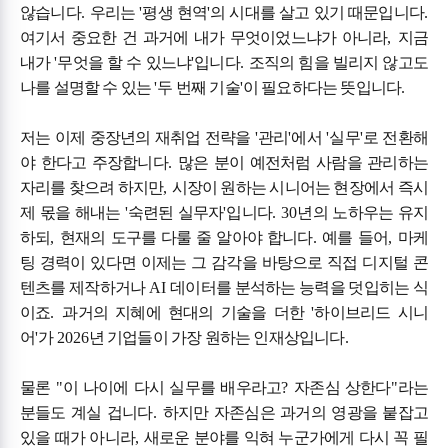
않습니다
.
우리는
'
평생 현역
'
의 시대를 살고 있기 때문입니다
.
여기서 중요한 건 과거에 내가 무엇이었느냐가 아니라
,
지금
내가
'
무엇을 할 수 있느냐
'
입니다
.
조직의 힘을 빌리지 않고도
나를 설명할 수 있는
'
두 번째 기술
'
이 필요하다는 뜻입니다
.
저는 이제 중장년의 재취업 전략을
'
관리
'
에서
'
실무
'
로 전환해
야 한다고 주장합니다
.
많은 분이 예전처럼 사람을 관리하는
자리를 찾으려 하지만
,
시장이 원하는 시니어는 현장에서 즉시
제 몫을 해내는
'
숙련된 실무자
'
입니다
. 30
년의 노하우는 유지
하되
,
현재의 도구를 다룰 줄 알아야 합니다
.
예를 들어
,
마케
팅 경력이 있다면 이제는 그 감각을 바탕으로 직접 디지털 콘
텐츠를 제작하거나
AI
데이터를 분석하는 능력을 덧입히는 식
이죠
.
과거의 지혜에 현대의 기술을 더한
'
하이브리드 시니
어
'
가
2026
년 기업들이 가장 원하는 인재상입니다
.
물론
"
이 나이에 다시 실무를 배우라고
?
자존심 상한다
"
라는
분들도 계실 겁니다
.
하지만 자존심은 과거의 영광을 붙잡고
있을 때가 아니라
,
새로운 분야를 익혀 누군가에게 다시 꼭 필