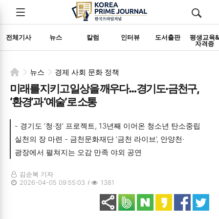
전체메뉴
검색
메뉴
열기/
열기/
닫기
닫기
전체기사
뉴스
칼럼
인터뷰
도서출판
평생교육
자격증
뉴스
경제 사회 문화 정책
미래를 지키고 일상을 깨우다… 경기도·금천구,
‘환경’과 ‘예술’로 소통
- 경기도 ‘청·정’ 프로젝트, 13년째 이어온 청소년 탄소중립
실천의 장 마련 - 금천문화재단 ‘금천 라이브’, 안양천·
광장에서 펼쳐지는 오감 만족 야외 공연
김순복 기자
2026-04-05 09:55:03
1381