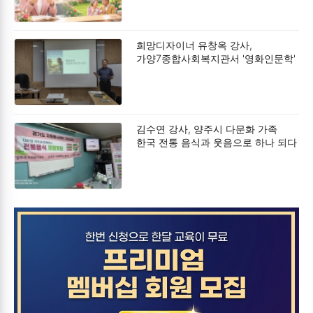
희망디자이너 유창옥 강사,
가양7종합사회복지관서 '영화인문학'
강연 성료
김수연 강사, 양주시 다문화 가족
한국 전통 음식과 웃음으로 하나 되다
특강 성료