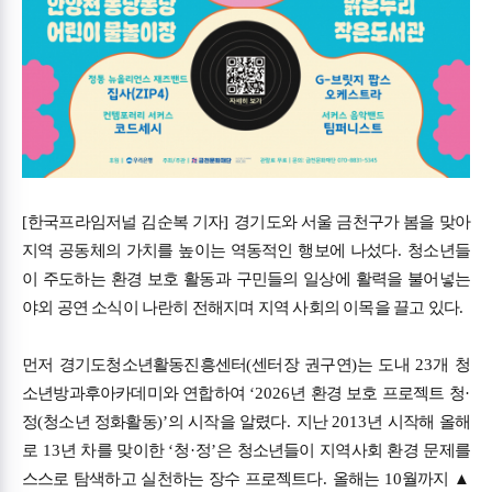
[
한국프라임저널 김순복 기자
]
경기도와 서울 금천구가 봄을 맞아
지역 공동체의 가치를 높이는 역동적인 행보에 나섰다
.
청소년들
이 주도하는 환경 보호 활동과 구민들의 일상에 활력을 불어넣는
야외 공연 소식이 나란히 전해지며 지역 사회의 이목을 끌고 있다
.
먼저 경기도청소년활동진흥센터
(
센터장 권구연
)
는 도내
23
개 청
소년방과후아카데미와 연합하여
‘2026
년 환경 보호 프로젝트 청
·
정
(
청소년 정화활동
)’
의 시작을 알렸다
.
지난
2013
년 시작해 올해
로
13
년 차를 맞이한
‘
청
·
정
’
은 청소년들이 지역사회 환경 문제를
스스로 탐색하고 실천하는 장수 프로젝트다
.
올해는
10
월까지
▲