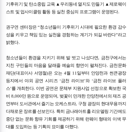
기후위기 및 탄소중립 교육
▲
우리동네 열지도 만들기
▲
제로웨이
스트 및 업사이클링 활동 등 실천 중심의 프로그램이 운영된다
.
권구연 센터장은
“
청소년들이 기후위기 시대에 필요한 환경 감수
성을 키우고 책임 있는 실천을 경험하는 계기가 되길 바란다
”
라고
밝혔다
.
청소년들이 환경을 지키기 위해 발 벗고 나섰다면
,
금천구에서는
지친 구민들의 마음을 달래줄 예술의 향연이 펼쳐진다
.
금천문화
재단
(
대표이사 서영철
)
은 오는
4
월
11
일부터 안양천과 썬큰광장
등지에서 야외 공연 시리즈
‘
금천 라이브
’
와
‘
금천 라이브 플러
스
’
를 개최한다
.
이번 공연은 문체부 지원사업 선정으로 확보한 국
비
8,000
만 원으로 운영되며
,
벚꽃이 만개한 안양천에서의 재즈 공
연부터 도서관에서 즐기는 오케스트라
,
구청 광장의 현대무용까지
다채로운 장르를 선보인다
.
특히 금나래아트홀 리모델링 기간에도
중단 없는 문화 향유 기회를 제공하기 위해 런웨이 형태의 이색 무
대를 도입하는 등 기획의 묘미를 더했다
.