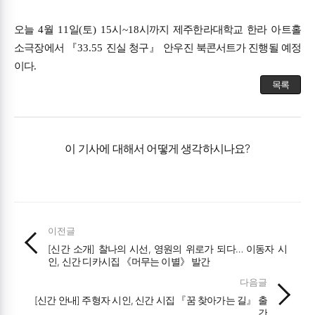
오늘
4
월
11
일
(
토
) 15
시
~18
시까지 제주한라대학교 한라 아트홀
소극장에서
『
33.55
진실 청구
』
안우진 북콘서트가 진행될 예정
이다
.
목록
이 기사에 대해서 어떻게 생각하시나요?
이전글
[신간 소개] 찰나의 시선, 영원의 위로가 되다… 이동자 시
인, 신간 디카시집 《머무는 이별》 발간
다음글
[신간 안내] 주형자 시인, 신간 시집 『꿈 찾아가는 길』 출
간