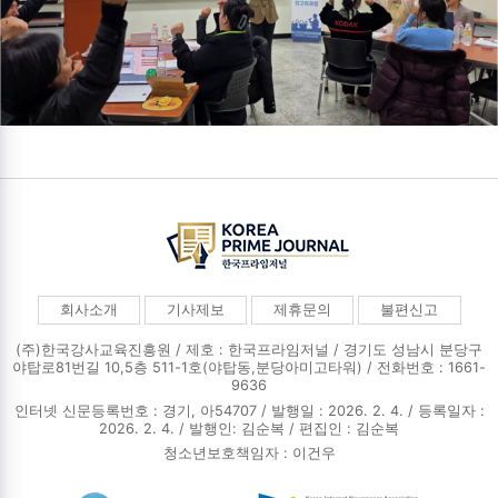
회사소개
기사제보
제휴문의
불편신고
(주)한국강사교육진흥원 / 제호 : 한국프라임저널 /
경기도 성남시 분당구
야탑로81번길 10,5층 511-1호(야탑동,분당아미고타워) / 전화번호 : 1661-
9636
인터넷 신문등록번호 : 경기, 아54707 / 발행일 : 2026. 2. 4. / 등록일자 :
2026. 2. 4. / 발행인: 김순복 / 편집인 : 김순복
청소년보호책임자 : 이건우