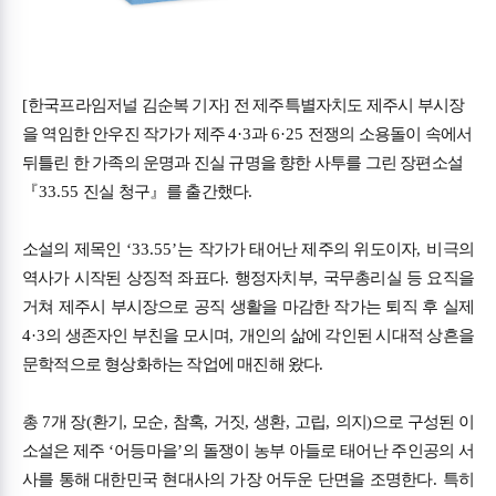
[
한국프라임저널 김순복 기자
]
전 제주특별자치도 제주시 부시장
을 역임한 안우진 작가가 제주
4·3
과
6·25
전쟁의 소용돌이 속에서
뒤틀린 한 가족의 운명과 진실 규명을 향한 사투를 그린 장편소설
『
33.55
진실 청구
』
를 출간했다
.
소설의 제목인
‘33.55’
는 작가가 태어난 제주의 위도이자
,
비극의
역사가 시작된 상징적 좌표다
.
행정자치부
,
국무총리실 등 요직을
거쳐 제주시 부시장으로 공직 생활을 마감한 작가는 퇴직 후 실제
4·3
의 생존자인 부친을 모시며
,
개인의 삶에 각인된 시대적 상흔을
문학적으로 형상화하는 작업에 매진해 왔다
.
총
7
개 장
(
환기
,
모순
,
참혹
,
거짓
,
생환
,
고립
,
의지
)
으로 구성된 이
소설은 제주
‘
어등마을
’
의 돌쟁이 농부 아들로 태어난 주인공의 서
사를 통해 대한민국 현대사의 가장 어두운 단면을 조명한다
.
특히