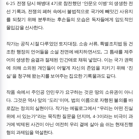
6·25
전쟁 당시 해병대
4
기로 참전했던
‘
안문오 이병
’
의 생생한 전
선 기록과
,
전쟁의 폐허 속에서 불법적으로 국가에 빼앗긴 사유지
를 되찾기 위해 분투하는 후손들의 모습은 독자들에게 압도적인
몰입감을 선사한다
.
작가는 공직 시절 다루었던 토지대장
,
소송 서류
,
특별조치법 등 건
조한 행정의 언어들을 소설 전면에 배치하면서도
,
그 틈새를 제주
어의 생생한 숨결과 절제된 인간애로 채워 넣었다
.
이는 국가 권력
에 의해 소외된 개인들이 어떻게 자신의 존엄을 지키기 위해
‘
진
실
’
을 청구해 왔는지를 보여주는 집요한 기록물과도 같다
.
작품 속에서 주인공 안민우가 요구하는 것은 땅의 소유권이 아니
다
.
그것은 역사 앞의
‘
도리
’
이며
,
법의 이름으로 자행된 불의를 바
로잡는 정의의 실현이다
.
작가는 에필로그에서
“
우리는 어떤 진실
위에 서 있는가
”
라는 묵직한 질문을 던지며
, 4·3
이라는 비극이 과
거에 박제된 사건이 아닌 여전히 우리 곁에 살아 숨 쉬는 현재진행
형의 과제임을 역설한다
.