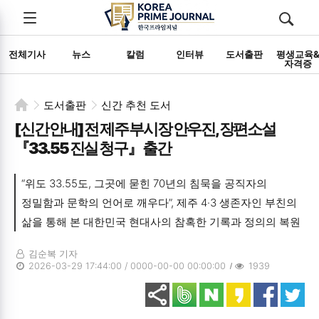
전체메뉴
검색
메뉴
열기/
열기/
닫기
닫기
전체기사
뉴스
칼럼
인터뷰
도서출판
평생교육
자격증
도서출판
신간 추천 도서
[신간 안내] 전 제주 부시장 안우진, 장편소설
『33.55 진실 청구』 출간
“위도 33.55도, 그곳에 묻힌 70년의 침묵을 공직자의
정밀함과 문학의 언어로 깨우다”, 제주 4·3 생존자인 부친의
삶을 통해 본 대한민국 현대사의 참혹한 기록과 정의의 복원
김순복 기자
2026-03-29 17:44:00 / 0000-00-00 00:00:00
1939