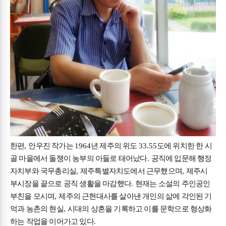
한편
,
안우진 작가는
1964
년 제주의 위도
33.55
도에 위치한 한 시
골 마을에서 돌쟁이 농부의 아들로 태어났다
.
공직에 입문해 행정
자치부와 국무총리실
,
제주특별자치도에서 근무했으며
,
제주시
부시장을 끝으로 공직 생활을 마감했다
.
현재는 소설의 주인공인
부친을 모시며
,
제주의 근현대사를 살아낸 개인의 삶에 각인된 기
억과 농촌의 현실
,
시대의 상흔을 기록하고 이를 문학으로 형상화
하는 작업을 이어가고 있다
.