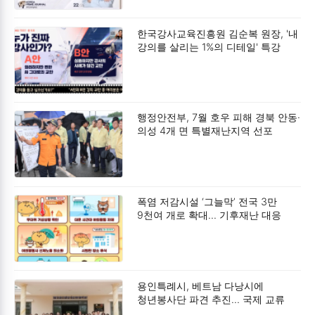
벗어나, 13월의 보너스'를 되찾아라.
한국강사교육진흥원 김순복 원장, '내
강의를 살리는 1%의 디테일' 특강
성황리 개최
행정안전부, 7월 호우 피해 경북 안동·
의성 4개 면 특별재난지역 선포
폭염 저감시설 ‘그늘막’ 전국 3만
9천여 개로 확대… 기후재난 대응
강화
용인특례시, 베트남 다낭시에
청년봉사단 파견 추진… 국제 교류
강화