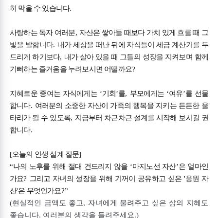
히 막을 수 있습니다
.
사랑하는 독자 여러분
,
자산은 쌓아둘 때보다 가치 있게 흐를 때 그
빛을 발합니다
.
내가 세상을 떠난 뒤에 자식들이 세금 계산기를 두
드리게 하기보다
,
내가 살아 있을 때 그들의 성장을 지켜보며 함께
기뻐하는 즐거움을 누려보시면 어떨까요
?
지혜로운 증여는 자식에게는
‘
기회
’
를
,
부모에게는
‘
여유
’
를 선물
합니다
.
여러분의 소중한 자산이 가족의 행복을 지키는 든든한 울
타리가 될 수 있도록
,
지금부터 차근차근 설계를 시작해 보시길 권
합니다
.
[
오늘의 인생 설계 질문
]
“
나의 노후를 위해 절대 건드리지 않을
‘
마지노선 자산
’
은 얼마인
가요
?
그리고 자녀의 성장을 위해 기꺼이 공유하고 싶은
'
응원 자
산
'
은 무엇인가요
?”
(
현실적인 금액도 좋고
,
자녀에게 물려주고 싶은 삶의 지혜도
좋습니다
.
여러분의 생각을 들려주세요
.)