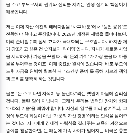
을 주고 부모로서의 권위와 신뢰를 지키는 인생 설계의 핵심이기
때문입니다
.
저는 이제 자산 이전의 패러다임을
‘
사후 배분
’
에서
‘
생전 공유
’
로
전환해야 한다고 주장합니다
. 2026
년 개정된 세법을 들여다보면
,
미리 준비할수록 절세 효과가 극대화되는 구조입니다
.
하지만 제
가 강조하고 싶은 건 숫자보다
'
타이밍
'
입니다
.
자녀가 새로운 사업
을 시작하거나 가정을 꾸릴 때
,
즉
‘
돈의 가치
’
가 가장 높을 때 마중
물을 부어주는 것이죠
.
이때 중요한 원칙이 있습니다
.
바로 부모의
노후 자금을 완벽히 확보한 뒤
, ‘
조건부 증여
’
를 통해 서로의 책임
과 도리를 명확히 하는 것입니다
.
물론
“
돈 주고 나면 자식이 등 돌린다
.”
라는 옛말이 마음에 걸리실
겁니다
.
틀린 말이 아닙니다
.
그래서 우리는 법적인 장치와 함께
‘
대화의 기술
’
을 배워야 합니다
.
자산의 일부를 미리 넘겨주되
,
그
것이 부모의 희생이 아닌
‘
가문의 자산 경영
’
이라는 인식을 심어주
는 것이죠
.
자녀에게 경제적 자립심을 길러주는 교육의 과정으로
증여를 활용한다면
,
돈 때문에 가족 사이가 멀어지는 비극은 충분