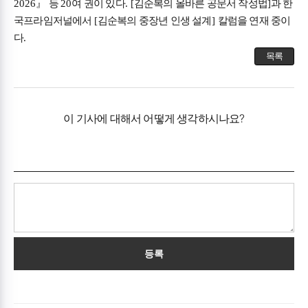
2026
』
등
20
여 권이 있다
. [
김순복의 올바른 공문서 작성법
]
과 한
국프라임저널에서
[
김순복의 중장년 인생 설계
]
칼럼을 연재 중이
다
.
목록
이 기사에 대해서 어떻게 생각하시나요?
등록