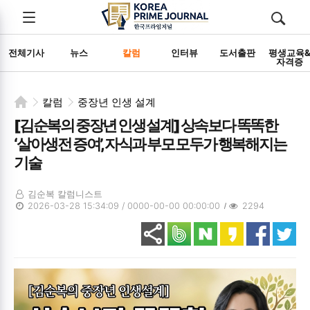
전체메뉴
검색
메뉴
열기/
열기/
닫기
닫기
전체기사
뉴스
칼럼
인터뷰
도서출판
평생교육
자격증
칼럼
중장년 인생 설계
[김순복의 중장년 인생 설계] 상속보다 똑똑한
‘살아생전 증여’, 자식과 부모 모두가 행복해지는
기술
김순복 칼럼니스트
2026-03-28 15:34:09 / 0000-00-00 00:00:00
2294