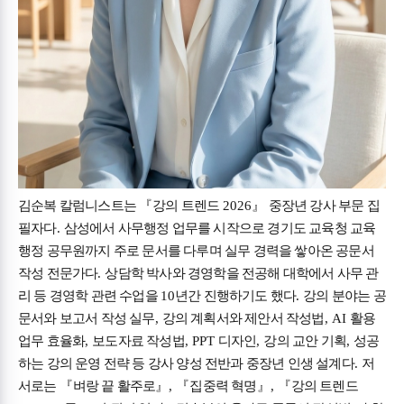
김순복 칼럼니스트는
『
강의 트렌드
2026
』
중장년 강사 부문 집
필자다
.
삼성에서 사무행정 업무를 시작으로 경기도 교육청 교육
행정 공무원까지 주로 문서를 다루며 실무 경력을 쌓아온 공문서
작성 전문가다
.
상담학 박사와 경영학을 전공해 대학에서 사무 관
리 등 경영학 관련 수업을
10
년간 진행하기도 했다
.
강의 분야는 공
문서와 보고서 작성 실무
,
강의 계획서와 제안서 작성법
, AI
활용
업무 효율화
,
보도자료 작성법
, PPT
디자인
,
강의 교안 기획
,
성공
하는 강의 운영 전략 등 강사 양성 전반과 중장년 인생 설계다
.
저
서로는
『
벼랑 끝 활주로
』
,
『
집중력 혁명
』
,
『
강의 트렌드