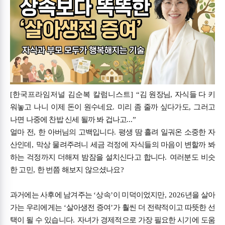
[한국프라임저널 김순복 칼럼니스트] “
김 원장님
,
자식들 다 키
워놓고 나니 이제 돈이 원수네요
.
미리 좀 줄까 싶다가도
,
그러고
나면 나중에 찬밥 신세 될까 봐 겁나고
...”
얼마 전
,
한 아버님의 고백입니다
.
평생 땀 흘려 일궈온 소중한 자
산인데
,
막상 물려주려니 세금 걱정에 자식들의 마음이 변할까 봐
하는 걱정까지 더해져 밤잠을 설치신다고 합니다
.
여러분도 비슷
한 고민
,
한 번쯤 해보지 않으셨나요
?
과거에는 사후에 남겨주는
‘
상속
’
이 미덕이었지만
, 2026
년을 살아
가는 우리에게는
‘
살아생전 증여
’
가 훨씬 더 전략적이고 따뜻한 선
택이 될 수 있습니다
.
자녀가 경제적으로 가장 필요한 시기에 도움