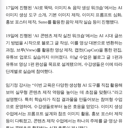
17
일에 진행된
‘AI
로 뚝딱
,
이미지
&
음악 생성 워크숍
’
에서는
AI
이미지 생성 도구 소개
,
기본 이미지 제작
,
이미지 프롬프트 심화
,
홍보 포스터 제작
, Suno
를 활용한 음악 제작 실습 등이 진행됐다
.
19
일에 진행된
‘AI
콘텐츠 제작 실전 워크숍
’
에서는
AI
시대 글쓰
기 방법을 시작으로 블로그 글 작성
,
이를 영상 대본으로 변환하는
과정
,
브루
(Vrew)
를 활용한 영상 제작
,
캡컷
(CapCut)
을 통한 편집
,
유튜브 업로드 실습까지 이어졌다
.
이날 수업은 블로그 글
1
편과
유튜브 영상
1
편 완성을 목표로 설계됐으며
,
수강생들은 이에 따라
단계별로 실습에 참여했다
.
임기정 강사는
“
이번 교육은 다양한 생성형
AI
도구를 직접 활용해
보며 실무형 콘텐츠 제작 역량을 높이는 데 초점을 맞췄다
.”
라고
설명했다
.
특히 학습자가 직접 결과물을 만들어보는 참여형 수업
으로 운영하여
,
수강생들로부터 높은 호응을 얻었다
.
이미지 생성
수업에서는 프롬프트 설계와 참조 이미지 활용
,
홍보 포스터 제작
등이 다뤄졌고
,
콘텐츠 제작 수업에서는 하나의 주제를 글
·
영상
·
유