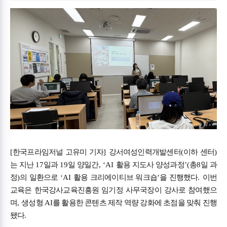
[
한국프라임저널 고유미 기자
]
강서여성인력개발센터
(
이하 센터
)
는 지난
17
일과
19
일 양일간
, ‘AI
활용 지도사 양성과정
’(
총
8
일 과
정
)
의 일환으로
‘AI
활용 크리에이티브 워크숍
’
을 진행했다
.
이번
교육은 한국강사교육진흥원 임기정 사무국장이 강사로 참여했으
며
,
생성형
AI
를 활용한 콘텐츠 제작 역량 강화에 초점을 맞춰 진행
됐다
.