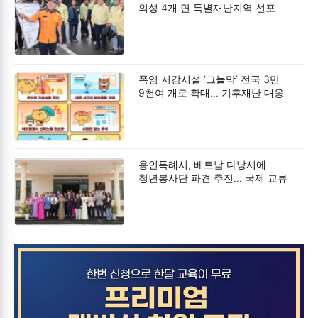
의성 4개 면 특별재난지역 선포
폭염 저감시설 ‘그늘막’ 전국 3만
9천여 개로 확대… 기후재난 대응
강화
용인특례시, 베트남 다낭시에
청년봉사단 파견 추진… 국제 교류
강화