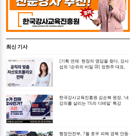
최신 기사
[기획 연재: 현장의 명답을 찾다, 강사
섭외 1순위의 비밀 ㉒] 정현주 대표,
“공직자 맞춤 자산포트폴리오 전략”
공제회 저축이라는 안전한 감옥에서
벗어나, 13월의 보너스'를 되찾아라.
한국강사교육진흥원 김순복 원장, '내
강의를 살리는 1%의 디테일' 특강
성황리 개최
행정안전부, 7월 호우 피해 경북 안동·