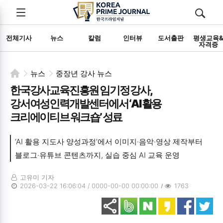
전체메뉴
검색
메뉴
열기/
열기/
닫기
닫기
전체기사
뉴스
칼럼
인터뷰
도서출판
평생교육
자격증
뉴스
중장년 강사 뉴스
한국강사교육진흥원 임기정 강사,
강서여성인력개발센터에서 ‘AI 활용
크리에이티브 워크숍’ 성료
‘AI 활용 지도사 양성과정’에서 이미지·음악·영상 제작부터
블로그·유튜브 콘텐츠까지, 실습 중심 AI 교육 운영
고유미 기자
2026-03-22 16:06:04 / 0000-00-00 00:00:00
1763