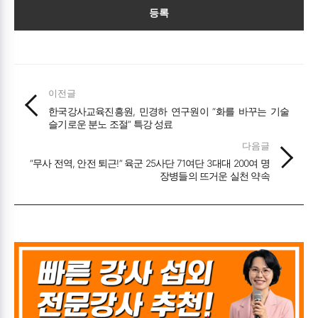
등록
이전글
한국강사교육진흥원, 민경하 연구원이 “화를 바꾸는 기술
슬기로운 분노 조절” 특강 성료
다음글
“무사 전역, 안전 퇴근!” 육군 25사단 71여단 3대대 200여 명
장병들의 뜨거운 실천 약속