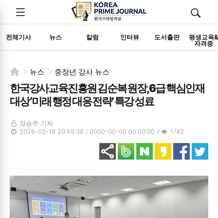
전체메뉴
검색
메뉴
열기/
열기/
닫기
닫기
전체기사
뉴스
칼럼
인터뷰
도서출판
평생교육
자격증
뉴스
중장년 강사 뉴스
한국강사교육진흥원 김순복 원장, 6급 핵심인재
대상 ‘미래 행정 대응 전략’ 특강 성료
장승주 기자
2026-03-19 20:59:38 / 0000-00-00 00:00:00
1742