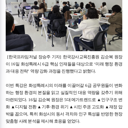
[
한국프라임저널 장승주 기자
]
한국강사교육진흥원 김순복 원장
이
16
일 화성특례시
6
급 핵심 인재들을 대상으로
‘
미래 행정 환경
과 대응 전략
’
역량 강화 과정을 진행했다고 밝혔다
.
이번 특강은 화성특례시의 미래를 이끌어갈
6
급 공무원들이 변화
하는 행정 환경의 본질을 읽고 실질적인 대응 역량을 갖추기 위해
마련되었다
. 16
일 김순복 원장은
5
대 메가트렌드로
▲
인구구조 변
화
▲
디지털 전환
▲
기후
·
환경 위기
▲
시민 주권 고도화
▲
재정 압
박을 꼽으며
,
특히 화성시의 동서 격차와 인구 특성을 반영한 현장
맞춤형 사례 분석을 제시해 호응을 얻었다
.