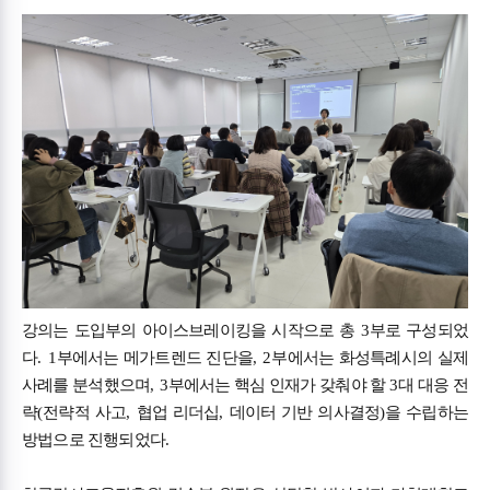
강의는 도입부의 아이스브레이킹을 시작으로 총
3
부로 구성되었
다
. 1
부에서는 메가트렌드 진단을
, 2
부에서는 화성특례시의 실제
사례를 분석했으며
, 3
부에서는 핵심 인재가 갖춰야 할
3
대 대응 전
략
(
전략적 사고
,
협업 리더십
,
데이터 기반 의사결정
)
을 수립하는
방법으로 진행되었다
.