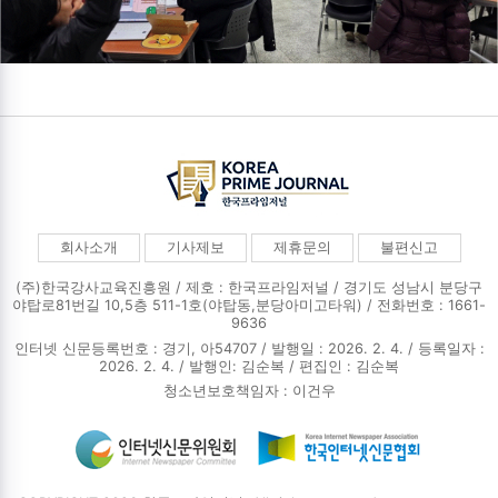
회사소개
기사제보
제휴문의
불편신고
(주)한국강사교육진흥원 / 제호 : 한국프라임저널 /
경기도 성남시 분당구
야탑로81번길 10,5층 511-1호(야탑동,분당아미고타워) / 전화번호 : 1661-
9636
인터넷 신문등록번호 : 경기, 아54707 / 발행일 : 2026. 2. 4. / 등록일자 :
2026. 2. 4. / 발행인: 김순복 / 편집인 : 김순복
청소년보호책임자 : 이건우