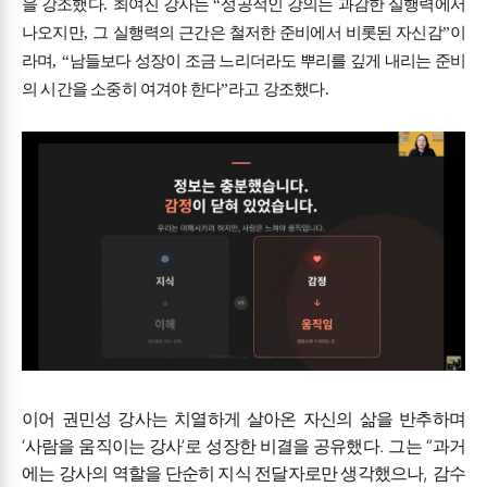
을 강조했다
.
최여진 강사는
“
성공적인 강의는 과감한 실행력에서
나오지만
,
그 실행력의 근간은 철저한 준비에서 비롯된 자신감
”
이
라며
, “
남들보다 성장이 조금 느리더라도 뿌리를 깊게 내리는 준비
의 시간을 소중히 여겨야 한다
”
라고 강조했다
.
이어 권민성 강사는 치열하게 살아온 자신의 삶을 반추하며
‘
’
.
“
사람을 움직이는 강사
로 성장한 비결을 공유했다
그는
과거
,
에는 강사의 역할을 단순히 지식 전달자로만 생각했으나
감수