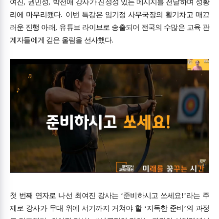
여진
,
권민성
,
박선애 강사가 진정성 있는 메시지를 전달하며 성황
리에 마무리됐다
.
이번 특강은 임기정 사무국장의 활기차고 매끄
러운 진행 아래
,
유튜브 라이브로 송출되어 전국의 수많은 교육 관
계자들에게 깊은 울림을 선사했다
.
첫 번째 연자로 나선 최여진 강사는
‘
준비하시고 쏘세요
!’
라는 주
제로 강사가 무대 위에 서기까지 거쳐야 할
‘
지독한 준비
’
의 과정