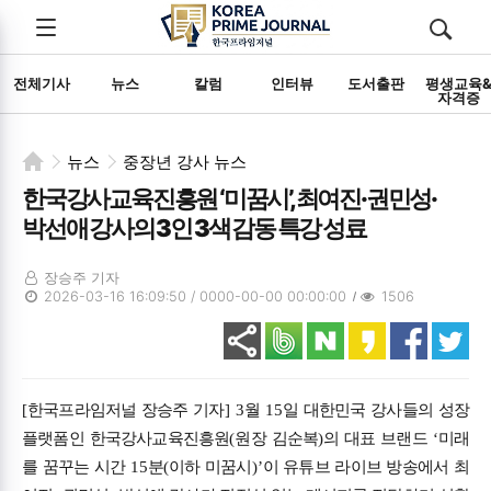
전체메뉴
검색
메뉴
열기/
열기/
닫기
닫기
전체기사
뉴스
칼럼
인터뷰
도서출판
평생교육
자격증
뉴스
중장년 강사 뉴스
한국강사교육진흥원 ‘미꿈시’, 최여진·권민성·
박선애 강사의 3인 3색 감동 특강 성료
장승주 기자
2026-03-16 16:09:50 / 0000-00-00 00:00:00
1506
[
한국프라임저널 장승주 기자
] 3
월
15
일 대한민국 강사들의 성장
플랫폼인 한국강사교육진흥원
(
원장 김순복
)
의 대표 브랜드
‘
미래
를 꿈꾸는 시간
15
분
(
이하 미꿈시
)’
이 유튜브 라이브 방송에서 최