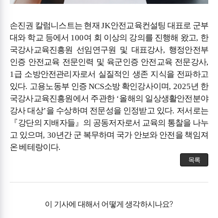
손진권 칼럼니스트는 현재
JK
안전교육컨설팅 대표로 군부
대와 학교 등에서
100
여 회 이상의 강의를 진행해 왔고
,
한
국강사교육진흥원 선임연구원 및 대표강사
,
행정안전부
인증 안전교육 전문인력 및 육군인증 안전교육 전문강사
,
1
급 소방안전관리자로서 실질적인 생존 지식을 전파하고
있다
.
고용노동부 인증
NCS
소방 확인강사이며
, 2025
년 한
국강사교육진흥원에서 주관한
‘
올해의 일상생활안전분야
강사 대상
’
을 수상하며 전문성을 인정받고 있다
.
저서로는
『
강단의 지배자들
』
의 공동저자로서 교육의 통찰을 나누
고 있으며
, 30
년간 군 복무하며 국가 안보와 안전을 책임져
온 베테랑이다
.
목록
이 기사에 대해서 어떻게 생각하시나요?