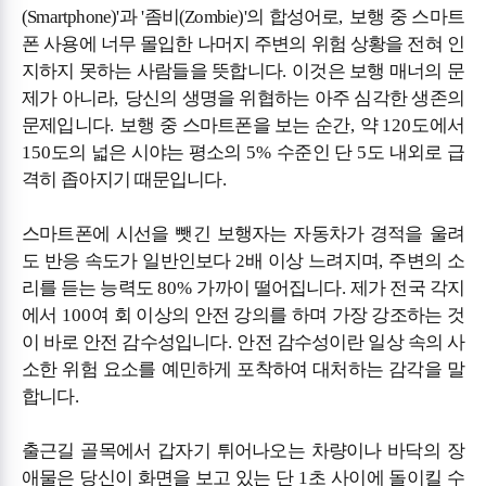
(Smartphone)'
과
'
좀비
(Zombie)'
의
합성어로
,
보행 중 스마트
폰 사용에 너무 몰입한 나머지 주변의 위험 상황을 전혀 인
지하지 못하는 사람들을 뜻합니다
.
이것은 보행 매너의 문
제가 아니라
,
당신의 생명을 위협하는 아주 심각한 생존의
문제입니다
.
보행 중 스마트폰을 보는 순간
,
약
120
도에서
150
도의 넓은 시야는 평소의
5%
수준인 단
5
도 내외로 급
격히 좁아지기 때문입니다
.
스마트폰에 시선을 뺏긴 보행자는 자동차가 경적을 울려
도 반응 속도가 일반인보다
2
배 이상 느려지며
,
주변의 소
리를 듣는 능력도
80%
가까이 떨어집니다
.
제가 전국 각지
에서
100
여 회 이상의 안전 강의를 하며 가장 강조하는 것
이 바로 안전 감수성입니다
.
안전 감수성이란 일상 속의 사
소한 위험 요소를 예민하게 포착하여 대처하는 감각을 말
합니다
.
출근길 골목에서 갑자기 튀어나오는 차량이나 바닥의 장
애물은 당신이 화면을 보고 있는 단
1
초 사이에 돌이킬 수