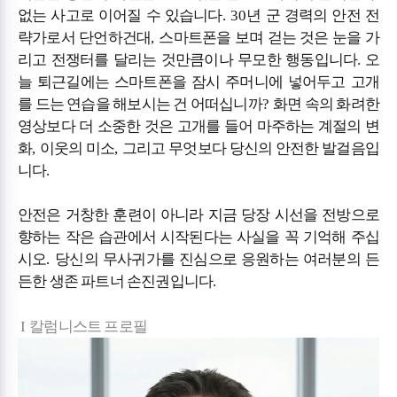
없는 사고로 이어질 수 있습니다
. 30
년 군 경력의 안전 전
략가로서 단언하건대
,
스마트폰을 보며 걷는 것은 눈을 가
리고 전쟁터를 달리는 것만큼이나 무모한 행동입니다.
오
늘 퇴근길에는 스마트폰을 잠시 주머니에 넣어두고 고개
를 드는 연습을 해보시는 건 어떠십니까
?
화면 속의 화려한
영상보다 더 소중한 것은 고개를 들어 마주하는 계절의 변
화
,
이웃의 미소
,
그리고 무엇보다 당신의 안전한 발걸음입
니다
.
안전은 거창한 훈련이 아니라 지금 당장 시선을 전방으로
향하는 작은 습관에서 시작된다는 사실을 꼭 기억해 주십
시오
.
당신의 무사귀가를 진심으로 응원하는 여러분의 든
든한 생존 파트너 손진권입니다
.
I
칼럼니스트 프로필