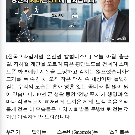
[
한국프라임저널 손진권 칼럼니스트
]
오늘 아침 출근
길
,
지하철 계단을 오르며 혹은 횡단보도를 건너며 스마
트폰 화면에만 시선을 고정하고 걷지는 않으셨습니까
?
고개를 푹 숙인 채 오직 작은 액션 속 세상에만 몰입해
걷는 우리의 모습은 흡사 영혼 없는 좀비와 참 많이 닮
아 있습니다
. 30
년 군 생활 동안
'
전방 주시
'
가 생명과 얼
마나 직결되는지 뼈저리게 느껴온 제게
,
도심 속을 위태
롭게 걷는 이 모습들은 마치 지뢰밭을 무방비로 걷는 것
처럼 아찔하게만 느껴집니다
.
우리가 말하는 스몸비
(Smombie)
는
'
스마트폰