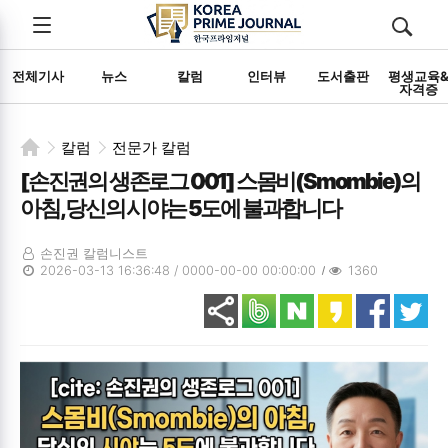
전체메뉴
검색
메뉴
열기/
열기/
닫기
닫기
전체기사
뉴스
칼럼
인터뷰
도서출판
평생교육
자격증
칼럼
전문가 칼럼
[손진권의 생존로그 001] 스몸비(Smombie)의
아침, 당신의 시야는 5도에 불과합니다
손진권 칼럼니스트
2026-03-13 16:36:48 / 0000-00-00 00:00:00
1360