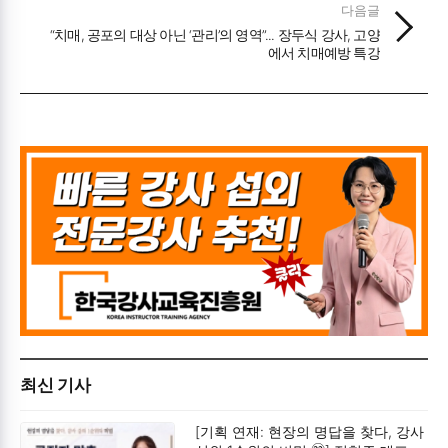
다음글
“치매, 공포의 대상 아닌 ‘관리’의 영역”... 장두식 강사, 고양
에서 치매예방 특강
최신 기사
[기획 연재: 현장의 명답을 찾다, 강사