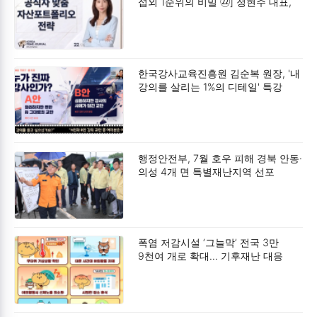
섭외 1순위의 비밀 ㉒] 정현주 대표,
“공직자 맞춤 자산포트폴리오 전략”
공제회 저축이라는 안전한 감옥에서
벗어나, 13월의 보너스'를 되찾아라.
한국강사교육진흥원 김순복 원장, '내
강의를 살리는 1%의 디테일' 특강
성황리 개최
행정안전부, 7월 호우 피해 경북 안동·
의성 4개 면 특별재난지역 선포
폭염 저감시설 ‘그늘막’ 전국 3만
9천여 개로 확대… 기후재난 대응
강화