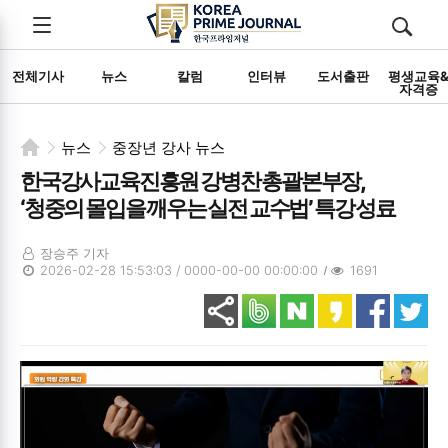
전체메뉴
검색
메뉴
열기/
열기/
닫기
닫기
전체기사
뉴스
칼럼
인터뷰
도서출판
평생교육
자격증
뉴스
중장년 강사 뉴스
한국강사교육진흥원 강병찬 총괄본부장,
‘청중의 몰입을 깨우는 실전 교수법’ 특강 성료
장승주 기자
2026-02-28 15:53:03 / 0000-00-00 00:00:00
1691