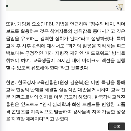
또한
,
게임화 요소인
PBL
기법을 언급하며
“
점수와 배지
,
리더
보드를 활용하는 것은 참여자들의 성취감을 증대시키고 깊은
몰입을 유도하는 강력한 장치가 된다
”
라고 설명하였다
.
특히
교육 후 사후 관리에 대해서도
“
과거의 잘못을 지적하는 피드
백보다는 긍정적인 미래 지향적 제안인
‘
피드포워드
’
방식을
취해야 하며
,
교육생들이
24
시간 내에 마이크로 액션을 실행
할 수 있도록 유도해야 한다
”
라고 덧붙였다
.
한편
,
한국강사교육진흥원
(
원장 김순복
)
은 이번 특강을 통해
교육 현장의 난제를 해결할 실질적인 대안을 제시하며 교육 전
문 기관으로서의 입지를 더욱 공고히 하였다
.
한국강사교육진
흥원은 앞으로도
“
인지 심리학과 최신 트렌드를 반영한 고품
격 콘텐츠를 지속적으로 발굴하여 강사들의 지속 가능한 성장
을 지원할 계획이다
”
라고 밝혔다
.
목록