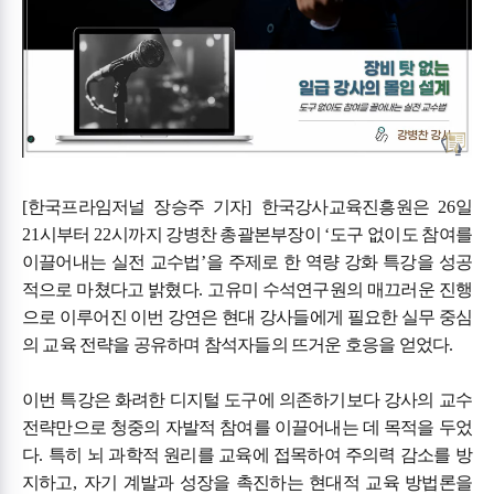
[
한국프라임저널 장승주 기자
]
한국강사교육진흥원은
26
일
21
시부터
22
시까지 강병찬 총괄본부장이
‘
도구 없이도 참여를
이끌어내는 실전 교수법
’
을 주제로 한 역량 강화 특강을 성공
적으로 마쳤다고 밝혔다
.
고유미 수석연구원의 매끄러운 진행
으로 이루어진 이번 강연은 현대 강사들에게 필요한 실무 중심
의 교육 전략을 공유하며 참석자들의 뜨거운 호응을 얻었다
.
이번 특강은 화려한 디지털 도구에 의존하기보다 강사의 교수
전략만으로 청중의 자발적 참여를 이끌어내는 데 목적을 두었
다
.
특히 뇌 과학적 원리를 교육에 접목하여 주의력 감소를 방
지하고
,
자기 계발과 성장을 촉진하는 현대적 교육 방법론을