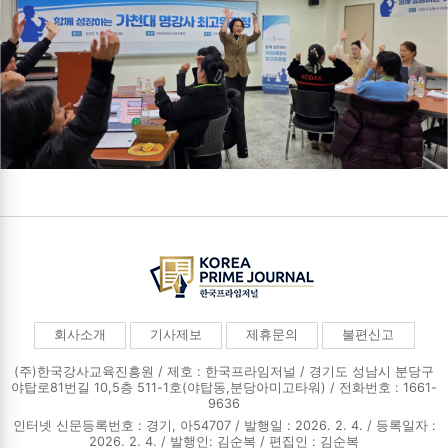
회사소개
기사제보
제휴문의
불편신고
(주)한국강사교육진흥원 / 제호 : 한국프라임저널 /
경기도 성남시 분당구
야탑로81번길 10,5층 511-1호(야탑동,분당아미고타워) / 전화번호 : 1661-
9636
인터넷 신문등록번호 : 경기, 아54707 / 발행일 : 2026. 2. 4. / 등록일자 :
2026. 2. 4. / 발행인: 김순복 / 편집인 : 김순복