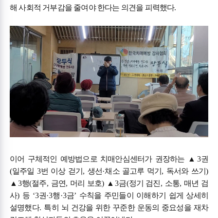
해 사회적 거부감을 줄여야 한다는 의견을 피력했다
.
이어 구체적인 예방법으로 치매안심센터가 권장하는
▲
3
권
(
일주일
3
번 이상 걷기
,
생선
·
채소 골고루 먹기
,
독서와 쓰기
)
▲
3
행
(
절주
,
금연
,
머리 보호
)
▲
3
금
(
정기 검진
,
소통
,
매년 검
사
)
등
‘3
권
·3
행
·3
금
’
수칙을 주민들이 이해하기 쉽게 상세히
설명했다
.
특히 뇌 건강을 위한 꾸준한 운동의 중요성을 재차