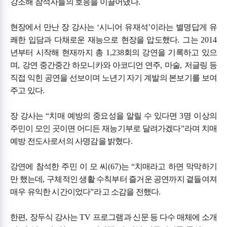
강조해 참석자들의 호응을 이끌어냈다
.
현장에서 만난 장 강사는
‘
시니어 유재석
’
이라는 별명답게 유
쾌한 입담과 다채로운 재능으로 현장을 압도했다
.
그는
2014
년부터 시작해 현재까지 총
1,238
회의 강연을 기록하고 있으
며
,
강연 중간중간 하모니카와 아코디언 연주
,
마술
,
저글링 등
직접 익힌 공연을 선보이며 노년기 자기 계발의 본보기를 보여
주고 있다
.
장 강사는
“
치매 예방의 중요성을 알릴 수 있다면
3
명 이상의
주민이 모인 곳이면 어디든 재능기부로 달려가겠다
”
라며 치매
예방 전도사로서의 사명감을 밝혔다
.
강연에 참석한 주민 이 모 씨
(67)
는
“
치매라고 하면 막막하기
만 했는데
,
구체적인 생활 수칙부터 즐거운 공연까지 곁들여져
매우 유익한 시간이었다
”
라고 소감을 전했다
.
한편
,
장두식 강사는
TV
프로그램과 신문 등 다수 매체에 소개