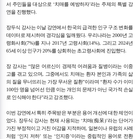
서 주민들을 대상으로
‘
치매를 예방하자
’
라는 주제의 특별 강
연을 진행했다
.
장두식 강사는 이날 강연에서 한국의 급격한 인구 구조 변화를
데이터로 제시하며 경각심을 일깨웠다
.
우리나라는
2000
년 고
령화사회
(7%)
를 지나
2017
년 고령사회
(14%),
그리고
2024
년
65
세 이상 인구가
20%
를 상회하는 초고령사회에 진입했다
.
장 강사는
“
많은 어르신이 경제적 어려움과 질병이라는 이중
고를 겪고 있으며
,
그중에서도 치매는 환자 본인과 가족의 삶
의 질을 무너뜨리는 가장 무서운 질환
”
이라며
“
환자 수가 이미
100
만 명을 넘어선 만큼 이는 개인의 문제가 아닌 국가적 손실
로 인식해야 한다
”
라고 강조했다
.
이번 강연에서 특히 주목받은 부분은 용어 개선에 대한 제언이
었다
.
장두식 강사는 현재 사용되는
‘
치매
(
痴呆
)’
라는 단어가
가진 부정적이고 거친 어감을 지적하며
,
일본이나 유럽의 사례
처럼
‘
인지 저하
’
또는
‘
인지증
’
이라는 중립적인 용어로 전환