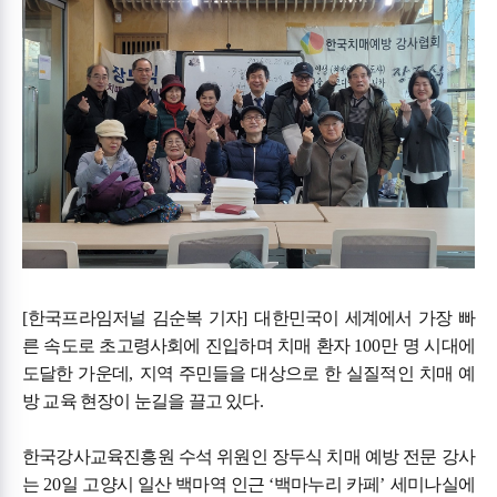
[
한국프라임저널 김순복 기자
]
대한민국이 세계에서 가장 빠
른 속도로 초고령사회에 진입하며 치매 환자
100
만 명 시대에
도달한 가운데
,
지역 주민들을 대상으로 한 실질적인 치매 예
방 교육 현장이 눈길을 끌고 있다
.
한국강사교육진흥원 수석 위원인 장두식 치매 예방 전문 강사
는
20
일 고양시 일산 백마역 인근
‘
백마누리 카페
’
세미나실에