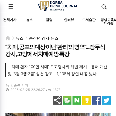
전체메뉴
검색
메뉴
열기/
열기/
닫기
닫기
전체기사
뉴스
칼럼
인터뷰
도서출판
평생교육
자격증
뉴스
중장년 강사 뉴스
“치매, 공포의 대상 아닌 ‘관리’의 영역”... 장두식
강사, 고양에서 치매예방 특강
- ‘치매 환자 100만 시대’ 초고령사회 해법 제시 - 용어 개선
및 ‘3권·3행·3금’ 실천 강조... 1,238회 강연 내공 빛나
김순복 기자
2026-02-25 22:26:27
1873