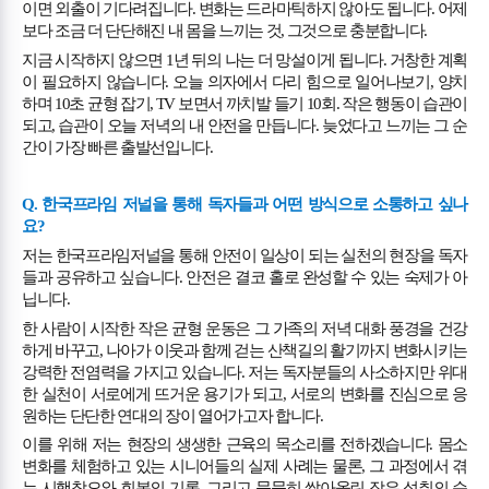
이면 외출이 기다려집니다
.
변화는 드라마틱하지 않아도 됩니다
.
어제
보다 조금 더 단단해진 내 몸을 느끼는 것
,
그것으로 충분합니다
.
지금 시작하지 않으면
1
년 뒤의 나는 더 망설이게 됩니다
.
거창한 계획
이 필요하지 않습니다
.
오늘 의자에서 다리 힘으로 일어나보기
,
양치
하며
10
초 균형 잡기
, TV
보면서 까치발 들기
10
회
.
작은 행동이 습관이
되고
,
습관이 오늘 저녁의 내 안전을 만듭니다
.
늦었다고 느끼는 그 순
간이 가장 빠른 출발선입니다
.
Q.
한국프라임 저널을 통해 독자들과 어떤 방식으로 소통하고 싶나
요
?
저는 한국프라임저널을 통해 안전이 일상이 되는 실천의 현장을 독자
들과 공유하고 싶습니다
.
안전은 결코 홀로 완성할 수 있는 숙제가 아
닙니다
.
한 사람이 시작한 작은 균형 운동은 그 가족의 저녁 대화 풍경을 건강
하게 바꾸고
,
나아가 이웃과 함께 걷는 산책길의 활기까지 변화시키는
강력한 전염력을 가지고 있습니다
.
저는 독자분들의 사소하지만 위대
한 실천이 서로에게 뜨거운 용기가 되고
,
서로의 변화를 진심으로 응
원하는 단단한 연대의 장이 열어가고자 합니다
.
이를 위해 저는 현장의 생생한 근육의 목소리를 전하겠습니다
.
몸소
변화를 체험하고 있는 시니어들의 실제 사례는 물론
,
그 과정에서 겪
는 시행착오와 회복의 기록
,
그리고 묵묵히 쌓아올린 작은 성취의 순