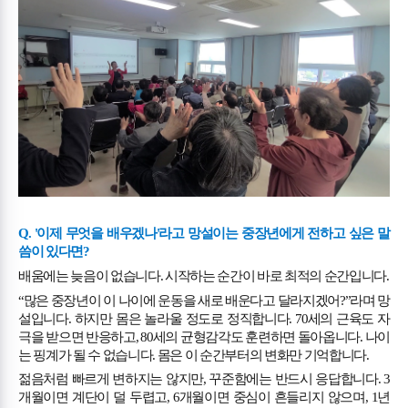
Q. '
이제 무엇을 배우겠나
'
라고 망설이는 중장년에게 전하고 싶은 말
씀이 있다면
?
배움에는 늦음이 없습니다
.
시작하는 순간이 바로 최적의 순간입니다
.
“
많은 중장년이 이 나이에 운동을 새로 배운다고 달라지겠어
?”
라며 망
설입니다
.
하지만 몸은 놀라울 정도로 정직합니다
. 70
세의 근육도 자
극을 받으면 반응하고
, 80
세의 균형감각도 훈련하면 돌아옵니다
.
나이
는 핑계가 될 수 없습니다
.
몸은 이 순간부터의 변화만 기억합니다
.
젊음처럼 빠르게 변하지는 않지만
,
꾸준함에는 반드시 응답합니다
. 3
개월이면 계단이 덜 두렵고
, 6
개월이면 중심이 흔들리지 않으며
, 1
년