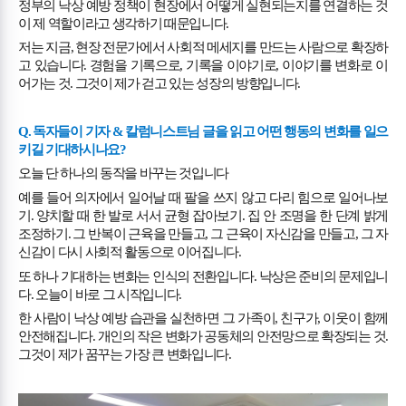
정부의 낙상 예방 정책이 현장에서 어떻게 실현되는지를 연결하는 것
이 제 역할이라고 생각하기 때문입니다
.
저는 지금
,
현장 전문가에서 사회적 메세지를 만드는 사람으로 확장하
고 있습니다
.
경험을 기록으로
,
기록을 이야기로
,
이야기를 변화로 이
어가는 것
.
그것이 제가 걷고 있는 성장의 방향입니다
.
Q.
독자들이 기자
&
칼럼니스트님 글을 읽고 어떤 행동의 변화를 일으
키길 기대하시나요
?
오늘 단 하나의 동작을 바꾸는 것입니다
예를 들어 의자에서 일어날 때 팔을 쓰지 않고 다리 힘으로 일어나보
기
.
양치할 때 한 발로 서서 균형 잡아보기
.
집 안 조명을 한 단계 밝게
조정하기
.
그 반복이 근육을 만들고
,
그 근육이 자신감을 만들고
,
그 자
신감이 다시 사회적 활동으로 이어집니다
.
또 하나 기대하는 변화는 인식의 전환입니다
.
낙상은 준비의 문제입니
다
.
오늘이 바로 그 시작입니다
.
한 사람이 낙상 예방 습관을 실천하면 그 가족이
,
친구가
,
이웃이 함께
안전해집니다
.
개인의 작은 변화가 공동체의 안전망으로 확장되는 것
.
그것이 제가 꿈꾸는 가장 큰 변화입니다
.