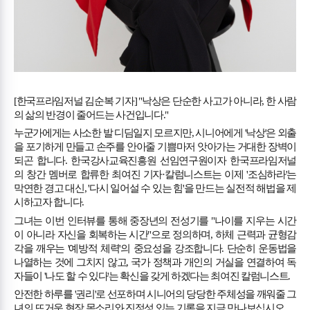
[
한국프라임저널 김순복 기자
] "
낙상은 단순한 사고가 아니라
,
한 사람
의 삶의 반경이 줄어드는 사건입니다
."
누군가에게는 사소한 발 디딤일지 모르지만
,
시니어에게
'
낙상
'
은 외출
을 포기하게 만들고 손주를 안아줄 기쁨마저 앗아가는 거대한 장벽이
되곤 합니다
.
한국강사교육진흥원 선임연구원이자 한국프라임저널
의 창간 멤버로 합류한 최여진 기자
·
칼럼니스트는 이제
'
조심하라
'
는
막연한 경고 대신
, '
다시 일어설 수 있는 힘
'
을 만드는 실전적 해법을 제
시하고자 합니다
.
그녀는 이번 인터뷰를 통해 중장년의 전성기를
"
나이를 지우는 시간
이 아니라 자신을 회복하는 시간
"
으로 정의하며
,
하체 근력과 균형감
각을 깨우는
'
예방적 체력
'
의 중요성을 강조합니다
.
단순히 운동법을
나열하는 것에 그치지 않고
,
국가 정책과 개인의 거실을 연결하여 독
자들이
'
나도 할 수 있다
'
는 확신을 갖게 하겠다는 최여진 칼럼니스트
.
안전한 하루를
'
권리
'
로 선포하며 시니어의 당당한 주체성을 깨워줄 그
녀의 뜨거운 현장 목소리와 진정성 있는 기록을 지금 만나보십시오
.