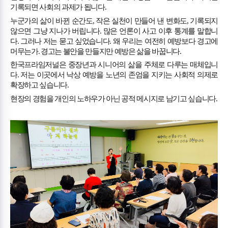
기록되면 사회의 과제가 됩니다
.
누군가의 삶이 바뀐 순간도
,
작은 실천이 만들어 낸 변화도
,
기록되지
않으면 그냥 지나가 버립니다
.
많은 언론이 사고 이후 통계를 말합니
다
.
그러나 저는 묻고 싶었습니다
.
왜 우리는 여전히 예방보다 경고에
머무는가
.
경고는 불안을 만들지만 예방은 삶을 바꿉니다
.
한국프라임저널은 중장년과 시니어의 삶을 주체로 다루는 매체입니
다
.
저는 이곳에서 낙상 예방을 노년의 존엄을 지키는 사회적 의제로
확장하고 싶습니다
.
현장의 경험을 개인의 노하우가 아닌 공적 메시지로 남기고 싶습니다
.