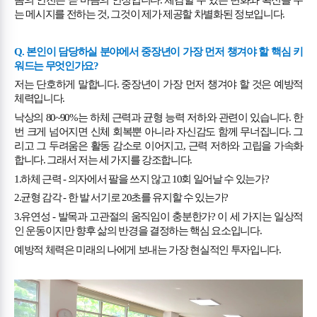
몸의 안전은 곧 마음의 안정입니다
.
체감할 수 있는 변화와 확신을 주
는 메시지를 전하는 것
,
그것이 제가 제공할 차별화된 정보입니다
.
Q.
본인이 담당하실 분야에서 중장년이 가장 먼저 챙겨야 할 핵심 키
워드는 무엇인가요
?
저는 단호하게 말합니다
.
중장년이 가장 먼저 챙겨야 할 것은 예방적
체력입니다
.
낙상의
80~90%
는 하체 근력과 균형 능력 저하와 관련이 있습니다
.
한
번 크게 넘어지면 신체 회복뿐 아니라 자신감도 함께 무너집니다
.
그
리고 그 두려움은 활동 감소로 이어지고
,
근력 저하와 고립을 가속화
합니다
.
그래서 저는 세 가지를 강조합니다
.
1.
하체 근력
-
의자에서 팔을 쓰지 않고
10
회 일어날 수 있는가
?
2.
균형 감각
-
한 발 서기로
20
초를 유지할 수 있는가
?
3.
유연성
-
발목과 고관절의 움직임이 충분한가
?
이 세 가지는 일상적
인 운동이지만 향후 삶의 반경을 결정하는 핵심 요소입니다
.
예방적 체력은 미래의 나에게 보내는 가장 현실적인 투자입니다
.