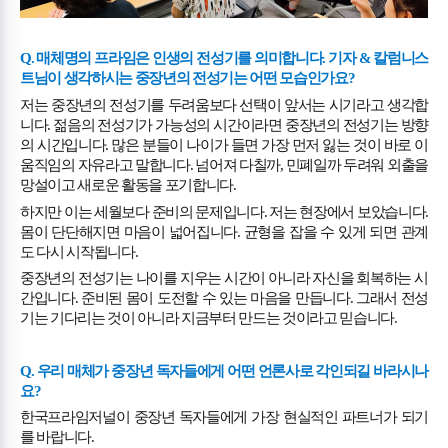
Q.
매체명의 프라임은 인생의 전성기를 의미합니다
.
기자
&
칼럼니스
트님이 생각하시는 중장년의 전성기는 어떤 모습인가요
?
저는 중장년의 전성기를 두려움보다 선택이 앞서는 시기라고 생각합
니다
.
젊음의 전성기가 가능성의 시간이라면 중장년의 전성기는 방향
의 시간입니다
.
많은 분들이 나이가 들면 가장 먼저 잃는 것이 바로 이
움직임의 자유라고 말합니다
.
넘어져 다칠까
,
민폐일까 두려워 외출을
망설이고 새로운 활동을 포기합니다
.
하지만 이는 세월보다 준비의 문제입니다
.
저는 현장에서 보았습니다
.
몸이 단단해지면 마음이 넓어집니다
.
균형을 잡을 수 있게 되면 관계
도 다시 시작됩니다
.
중장년의 전성기는 나이를 지우는 시간이 아니라 자신을 회복하는 시
간입니다
.
준비된 몸이 도전할 수 있는 마음을 만듭니다
.
그래서 전성
기는 기다리는 것이 아니라 지금부터 만드는 것이라고 믿습니다
.
Q.
우리 매체가 중장년 독자들에게 어떤 언론사로 각인되길 바라시나
요
?
한국프라임저널이 중장년 독자들에게 가장 현실적인 파트너가 되기
를 바랍니다
.