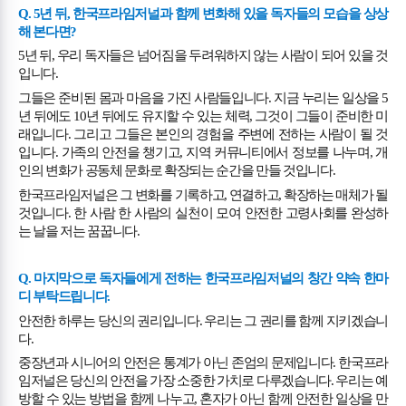
Q. 5
년 뒤
,
한국프라임저널과 함께 변화해 있을 독자들의 모습을 상상
해 본다면
?
5
년 뒤
,
우리 독자들은 넘어짐을 두려워하지 않는 사람이 되어 있을 것
입니다
.
그들은 준비된 몸과 마음을 가진 사람들입니다
.
지금 누리는 일상을
5
년 뒤에도
10
년 뒤에도 유지할 수 있는 체력
,
그것이 그들이 준비한 미
래입니다
.
그리고 그들은 본인의 경험을 주변에 전하는 사람이 될 것
입니다
.
가족의 안전을 챙기고
,
지역 커뮤니티에서 정보를 나누며
,
개
인의 변화가 공동체 문화로 확장되는 순간을 만들 것입니다
.
한국프라임저널은 그 변화를 기록하고
,
연결하고
,
확장하는 매체가 될
것입니다
.
한 사람 한 사람의 실천이 모여 안전한 고령사회를 완성하
는 날을 저는 꿈꿉니다
.
Q.
마지막으로 독자들에게 전하는 한국프라임저널의 창간 약속 한마
디 부탁드립니다
.
안전한 하루는 당신의 권리입니다
.
우리는 그 권리를 함께 지키겠습니
다
.
중장년과 시니어의 안전은 통계가 아닌 존엄의 문제입니다
.
한국프라
임저널은 당신의 안전을 가장 소중한 가치로 다루겠습니다
.
우리는 예
방할 수 있는 방법을 함께 나누고
,
혼자가 아닌 함께 안전한 일상을 만