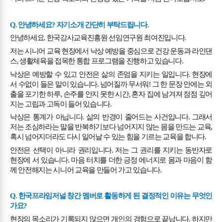
Q.
안녕하세요
?
자기소개 간단히 부탁드립니다
.
안녕하세요
.
한국강사교육진흥원 선임연구원 최여진입니다
.
저는 시니어 교육 현장에서 낙상 예방을 중심으로 건강 운동과 라인댄
스
,
생활체육을 접목한 통합 프로그램을 진행하고 있습니다
.
낙상은 예방할 수 있고 안전은 삶의 존엄을 지키는 일입니다
.
현장에
서 수없이 들은 말이 있습니다
.
넘어질까 무서워
!
그 한 문장 안에는 외
출을 포기한 하루
,
손주를 안지 못한 시간
,
혼자 집에 남겨져 점점 깊어
지는 고립과 고독이 들어 있습니다
.
낙상은 통계가 아닙니다
.
삶의 반경이 줄어드는 사건입니다
.
그래서
저는 조심하라는 말을 반복하기보다 넘어지지 않는 몸을 만드는 교육
,
혹시 넘어지더라도 다시 일어날 수 있는 힘을 기르는 교육을 합니다
.
안전은 선택이 아니라 권리입니다
.
저는 그 권리를 지키는 동반자로
현장에 서 있습니다
.
마음 터치를 더한 긍정 에너지로 몸과 마음이 함
께 안전해지는 시니어 교육을 만들어 가고 있습니다
.
Q.
한국프라임저널 창간 멤버로 활동하게 된 결정적인 이유는 무엇인
가요
?
현장의 목소리가 기록되지 않으면 개인의 경험으로 끝납니다
.
하지만