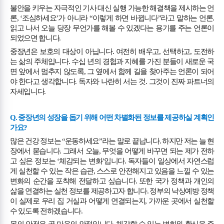
불안을 키우는 자극적인 기사 대신 실행 가능한 해결책을 제시하는 언
론
, ‘
조심하세요
’
가 아니라
“
이렇게 하면 바뀝니다
”
라고 말하는 언론
.
읽고 나서 오늘 당장 무언가를 해볼 수 있겠다는 용기를 주는 언론이
되었으면 합니다
.
중장년은 보호의 대상이 아닙니다
.
여전히 배우고
,
선택하고
,
도전하
는 삶의 주체입니다
.
수십 년의 경험과 지혜를 가진 분들이 새로운 국
면 앞에서 멈추지 않도록
,
그 옆에서 함께 길을 찾아주는 언론이 되어
야 한다고 생각합니다
.
독자와 나란히 서는 것
.
그것이 진짜 파트너의
자세입니다
.
Q.
중장년의 성장을 돕기 위해 어떤 차별화된 정보를 제공하실 계획인
가요
?
많은 건강 정보는
“
운동하세요
”
라는 말로 끝납니다
.
하지만 저는 늘 현
장에서 묻습니다
.
그래서 오늘
,
무엇을 어떻게 바꾸면 되는 제가 전하
고 싶은 정보는
‘
체감되는 변화
’
입니다
.
독자들이 일상에서 자연스럽
게 실천할 수 있는 작은 습관
,
스스로 안전해지고 있음을 느낄 수 있는
변화의 순간을 포착해 전달하고 싶습니다
.
또한 국가 정책과 개인의
삶을 연결하는 실천 정보를 제공하고자 합니다
.
정부의 낙상예방 정책
이 실제로 우리 집 거실과 어떻게 연결되는지
,
가까운 곳에서 실천할
수 있도록 전하겠습니다
.