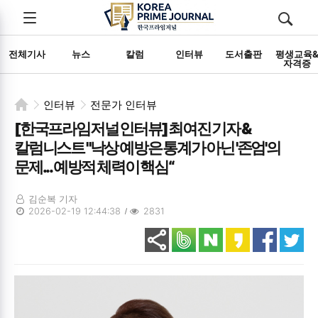
전체메뉴
검색
메뉴
열기/
열기/
닫기
닫기
전체기사
뉴스
칼럼
인터뷰
도서출판
평생교육
자격증
인터뷰
전문가 인터뷰
[한국프라임저널 인터뷰] 최여진 기자 &
칼럼니스트 "낙상 예방은 통계가 아닌 '존엄'의
문제... 예방적 체력이 핵심“
김순복 기자
2026-02-19 12:44:38
2831