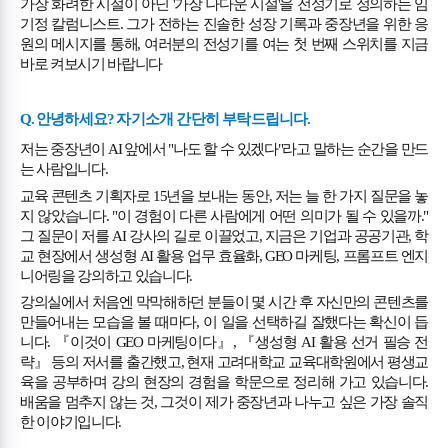
가장 화려한 시절이 아닌
'
가장 나다운 시절
'
을 전성기로 정의하는 임
기정 칼럼니스트
.
그가 전하는 진솔한 성장 기록과 중장년을 위한 응
원의 메시지를 통해
,
여러분의 전성기를 여는 첫 번째 스위치를 지금
바로 켜보시기 바랍니다
Q.
안녕하세요
?
자기소개 간단히 부탁드립니다
.
저는 중장년이
AI
앞에서
"
나도 할 수 있겠다
"
라고 말하는 순간을 만드
는 사람입니다
.
교육 콘텐츠 기획자로
15
년을 보내는 동안
,
저는 늘 한 가지 질문을 놓
지 않았습니다
. "
이 경험이 다른 사람에게 어떤 의미가 될 수 있을까
."
그 질문이 저를
AI
강사의 길로 이끌었고
,
지금은 기업과 공공기관
,
학
교 현장에서 생성형
AI
활용 업무 효율화
, GEO
마케팅
,
프롬프트 엔지
니어링을 강의하고 있습니다
.
강의실에서 처음엔 막막해하던 분들이 몇 시간 후 자신만의 콘텐츠를
만들어내는 모습을 볼 때마다
,
이 일을 선택하길 잘했다는 확신이 듭
니다
.
『
이것이
GEO
마케팅이다
』
,
『
생성형
AI
활용 선거 필승 전
략
』
등의 저서를 출간했고
,
현재 고려대학교 교육대학원에서 평생교
육을 공부하며 강의 현장의 경험을 학문으로 정리해 가고 있습니다
.
배움을 멈추지 않는 것
,
그것이 제가 중장년과 나누고 싶은 가장 솔직
한 이야기입니다
.