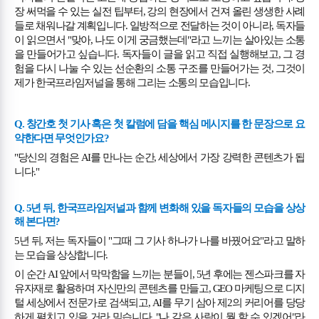
장 써먹을 수 있는 실전 팁부터
,
강의 현장에서 건져 올린 생생한 사례
들로 채워나갈 계획입니다
.
일방적으로 전달하는 것이 아니라
,
독자들
이 읽으면서
"
맞아
,
나도 이게 궁금했는데
"
라고 느끼는 살아있는 소통
을 만들어가고 싶습니다
.
독자들이 글을 읽고 직접 실행해보고
,
그 경
험을 다시 나눌 수 있는 선순환의 소통 구조를 만들어가는 것
,
그것이
제가 한국프라임저널을 통해 그리는 소통의 모습입니다
.
Q.
창간호 첫 기사 혹은 첫 칼럼에 담을 핵심 메시지를 한 문장으로 요
약한다면 무엇인가요
?
"
당신의 경험은
AI
를 만나는 순간
,
세상에서 가장 강력한 콘텐츠가 됩
니다
."
Q. 5
년 뒤
,
한국프라임저널과 함께 변화해 있을 독자들의 모습을 상상
해 본다면
?
5
년 뒤
,
저는 독자들이
"
그때 그 기사 하나가 나를 바꿨어요
"
라고 말하
는 모습을 상상합니다
.
이 순간
AI
앞에서 막막함을 느끼는 분들이
, 5
년 후에는 젠스파크를 자
유자재로 활용하며 자신만의 콘텐츠를 만들고
, GEO
마케팅으로 디지
털 세상에서 전문가로 검색되고
, AI
를 무기 삼아 제
2
의 커리어를 당당
하게 펼치고 있을 거라 믿습니다
. "
나 같은 사람이 뭘 할 수 있겠어
"
라