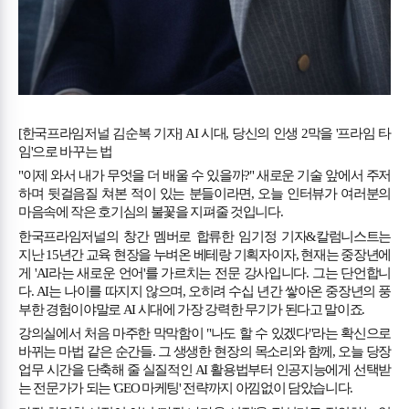
[
한국프라임저널 김순복 기자
] AI
시대
,
당신의 인생
2
막을
'
프라임 타
임
'
으로 바꾸는 법
"
이제 와서 내가 무엇을 더 배울 수 있을까
?"
새로운 기술 앞에서 주저
하며 뒷걸음질 쳐본 적이 있는 분들이라면
,
오늘 인터뷰가 여러분의
마음속에 작은 호기심의 불꽃을 지펴줄 것입니다
.
한국프라임저널의 창간 멤버로 합류한 임기정 기자
&
칼럼니스트는
지난
15
년간 교육 현장을 누벼온 베테랑 기획자이자
,
현재는 중장년에
게
'AI
라는 새로운 언어
'
를 가르치는 전문 강사입니다
.
그는 단언합니
다
. AI
는 나이를 따지지 않으며
,
오히려 수십 년간 쌓아온 중장년의 풍
부한 경험이야말로
AI
시대에 가장 강력한 무기가 된다고 말이죠
.
강의실에서 처음 마주한 막막함이
"
나도 할 수 있겠다
"
라는 확신으로
바뀌는 마법 같은 순간들
.
그 생생한 현장의 목소리와 함께
,
오늘 당장
업무 시간을 단축해 줄 실질적인
AI
활용법부터 인공지능에게 선택받
는 전문가가 되는
'GEO
마케팅
'
전략까지 아낌없이 담았습니다
.