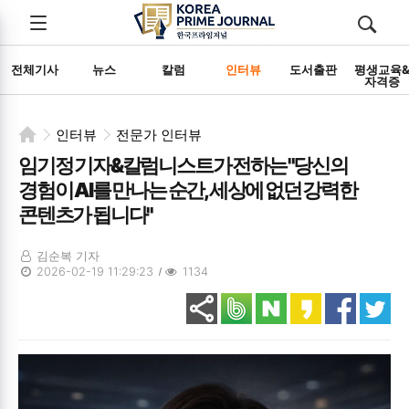
전체메뉴
검색
메뉴
열기/
열기/
닫기
닫기
전체기사
뉴스
칼럼
인터뷰
도서출판
평생교육
자격증
인터뷰
전문가 인터뷰
임기정 기자&칼럼니스트가 전하는 "당신의
경험이 AI를 만나는 순간, 세상에 없던 강력한
콘텐츠가 됩니다"
김순복 기자
2026-02-19 11:29:23
1134