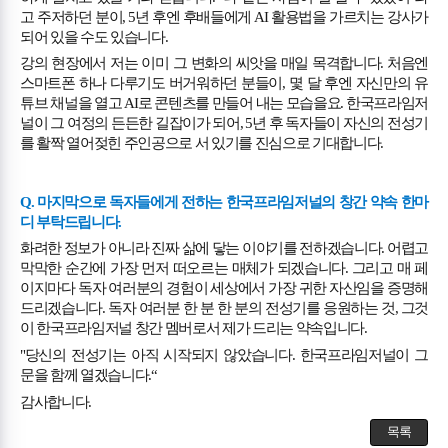
고 주저하던 분이
, 5
년 후엔 후배들에게
AI
활용법을 가르치는 강사가
되어 있을 수도 있습니다
.
강의 현장에서 저는 이미 그 변화의 씨앗을 매일 목격합니다
.
처음엔
스마트폰 하나 다루기도 버거워하던 분들이
,
몇 달 후엔 자신만의 유
튜브 채널을 열고
AI
로 콘텐츠를 만들어 내는 모습을요
.
한국프라임저
널이 그 여정의 든든한 길잡이가 되어
, 5
년 후 독자들이 자신의 전성기
를 활짝 열어젖힌 주인공으로 서 있기를 진심으로 기대합니다
.
Q.
마지막으로 독자들에게 전하는 한국프라임저널의 창간 약속 한마
디 부탁드립니다
.
화려한 정보가 아니라 진짜 삶에 닿는 이야기를 전하겠습니다
.
어렵고
막막한 순간에 가장 먼저 떠오르는 매체가 되겠습니다
.
그리고 매 페
이지마다 독자 여러분의 경험이 세상에서 가장 귀한 자산임을 증명해
드리겠습니다
.
독자 여러분 한 분 한 분의 전성기를 응원하는 것
,
그것
이 한국프라임저널 창간 멤버로서 제가 드리는 약속입니다
.
"
당신의 전성기는 아직 시작되지 않았습니다
.
한국프라임저널이 그
문을 함께 열겠습니다
.“
감사합니다
.
목록