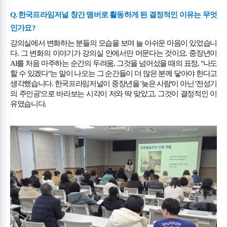
Q.
한국프라임저널 창간 맴버로 활동하게 된 결정적인 이유는 무엇
인가요
?
강의실에서 변화하는 분들의 모습을 보며 늘 아쉬운 마음이 있었습니
다
.
그 변화의 이야기가 강의실 안에서만 머문다는 것이요
.
중장년이
AI
를 처음 마주하는 순간의 두려움
,
그것을 넘어섰을 때의 표정
, "
나도
할 수 있겠다
"
는 말이 나오는 그 순간들이 더 많은 분께 닿아야 한다고
생각했습니다
.
한국프라임저널이 중장년을
'
늦은 사람
'
이 아닌
'
전성기
의 주인공
'
으로 바라보는 시각이 저와 딱 맞았고
,
그것이 결정적인 이
유였습니다
.