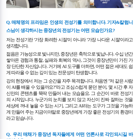
Q.
매체명의 프라임은 인생의 전성기를 의미합니다
.
기자
&
칼럼니
스님이 생각하시는 중장년의 전성기는 어떤 모습인가요
?
저는 전성기란
'
가장 화려한 시절
'
이 아니라
'
가장 나다운 시절
'
이라고
생각합니다
.
젊음은 가능성으로 빛나지만
,
중장년은 축적으로 빛납니다
.
수십 년간
쌓아온 경험과 통찰
,
실패와 회복의 역사
,
그것이 중장년만이 가진 가
장 단단한 자산입니다
.
거기에
AI
도구를 더하면
,
어떤 젊은 세대도 쉽
게 따라올 수 없는 깊이 있는 전문성이 탄생합니다
.
강의 현장에서 저는 그 순간을 자주 목격합니다
.
처음엔
"
저 같은 사람
이
AI
를 배울 수 있을까요
?"
라고 조심스럽게 묻던 분이
,
몇 시간 후 자
신만의 콘텐츠를 뚝딱 만들어 내는 모습을요
.
그 순간이 바로 전성기
의 시작입니다
.
누군가의 눈치를 보지 않고 자신이 진짜 잘하는 것을
세상에 꺼내 놓을 수 있는 시기
,
그리고
AI
라는 도구가 그것을 가능하
게 만들어 주는 지금이야말로 중장년에게 가장 좋은 전성기의 환경이
라고 믿습니다
.
Q.
우리 매채가 중장년 독자들에게 어떤 언론사로 각인되시길 바