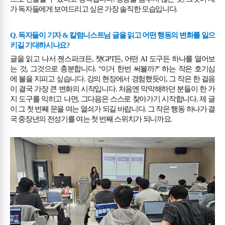
가 독자들에게 보여드리고 싶은 가장 솔직한 모습입니다
.
Q.
독자들이 기자
&
칼럼니스트님 글을 읽고 어떤 행동의 변화를 일으
키길 기대하시나요
?
글을 읽고 나서 젠스파크든
,
챗
GPT
든
,
어떤
AI
도구든 하나를 열어보
는 것
,
그것으로 충분합니다
. "
이거 한번 써볼까
?"
하는 작은 호기심
에
불을 지피고 싶습니다
.
강의 현장에서 경험했듯이
,
그 작은 한 걸음
이 결국 가장 큰 변화의 시작입니다
.
처음엔 막막해하던 분들이 한 가
지 도구를 익히고 나면
,
그다음은 스스로 찾아가기 시작합니다
.
제 글
이 그 첫 번째 문을 여는 열쇠가 되길 바랍니다
.
그 작은 행동 하나가 결
국 중장년의 전성기를 여는 첫 번째 스위치가 되니까요
.