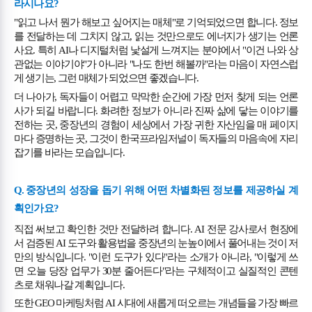
라시나요
?
"
읽고 나서 뭔가 해보고 싶어지는 매체
"
로 기억되었으면 합니다
.
정보
를 전달하는 데 그치지 않고
,
읽는 것만으로도 에너지가 생기는 언론
사요
.
특히
AI
나 디지털처럼 낯설게 느껴지는 분야에서
"
이건 나와 상
관없는 이야기야
"
가 아니라
"
나도 한번 해볼까
"
라는 마음이 자연스럽
게 생기는
,
그런 매체가 되었으면 좋겠습니다
.
더 나아가
,
독자들이 어렵고 막막한 순간에 가장 먼저 찾게 되는 언론
사가 되길 바랍니다
.
화려한 정보가 아니라 진짜 삶에 닿는 이야기를
전하는 곳
,
중장년의 경험이 세상에서 가장 귀한 자산임을 매 페이지
마다 증명하는 곳
,
그것이 한국프라임저널이 독자들의 마음속에 자리
잡기를 바라는 모습입니다
.
Q.
중장년의 성장을 돕기 위해 어떤 차별화된 정보를 제공하실 계
획인가요
?
직접 써보고 확인한 것만 전달하려 합니다
. AI
전문 강사로서 현장에
서 검증된
AI
도구와 활용법을 중장년의 눈높이에서 풀어내는 것이 저
만의 방식입니다
. "
이런 도구가 있다
"
라는 소개가 아니라
, "
이렇게 쓰
면 오늘 당장 업무가
30
분 줄어든다
"
라는 구체적이고 실질적인 콘텐
츠로 채워나갈 계획입니다
.
또한
GEO
마케팅처럼
AI
시대에 새롭게 떠오르는 개념들을 가장 빠르