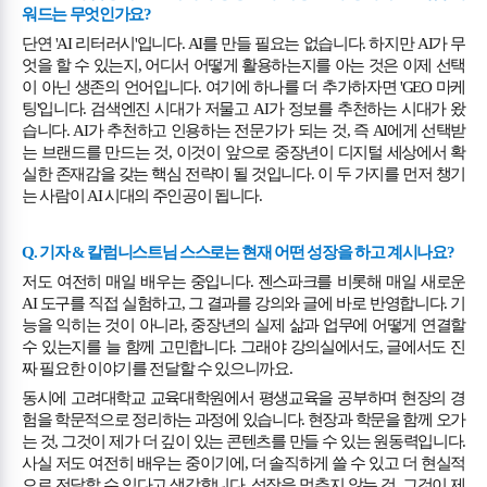
워드는 무엇인가요
?
단연
'AI
리터러시
'
입니다
. AI
를 만들 필요는 없습니다
.
하지만
AI
가 무
엇을 할 수 있는지
,
어디서 어떻게 활용하는지를 아는 것은 이제 선택
이 아닌 생존의 언어입니다
.
여기에 하나를 더 추가하자면
'GEO
마케
팅
'
입니다
.
검색엔진 시대가 저물고
AI
가 정보를 추천하는 시대가 왔
습니다
. AI
가 추천하고 인용하는 전문가가 되는 것
,
즉
AI
에게 선택받
는 브랜드를 만드는 것
,
이것이 앞으로 중장년이 디지털 세상에서 확
실한 존재감을 갖는 핵심 전략이 될 것입니다
.
이 두 가지를 먼저 챙기
는 사람이
AI
시대의 주인공이 됩니다
.
Q.
기자
&
칼럼니스트님 스스로는 현재 어떤 성장을 하고 계시나요
?
저도 여전히 매일 배우는 중입니다
.
젠스파크를 비롯해 매일 새로운
AI
도구를 직접 실험하고
,
그 결과를 강의와 글에 바로 반영합니다
.
기
능을 익히는 것이 아니라
,
중장년의 실제 삶과 업무에 어떻게 연결할
수 있는지를 늘 함께 고민합니다
.
그래야 강의실에서도
,
글에서도 진
짜 필요한 이야기를 전달할 수 있으니까요
.
동시에 고려대학교 교육대학원에서 평생교육을 공부하며 현장의 경
험을 학문적으로 정리하는 과정에 있습니다
.
현장과 학문을 함께 오가
는 것
,
그것이 제가 더 깊이 있는 콘텐츠를 만들 수 있는 원동력입니다
.
사실 저도 여전히 배우는 중이기에
,
더 솔직하게 쓸 수 있고 더 현실적
으로 전달할 수 있다고 생각합니다
.
성장을 멈추지 않는 것
,
그것이 제