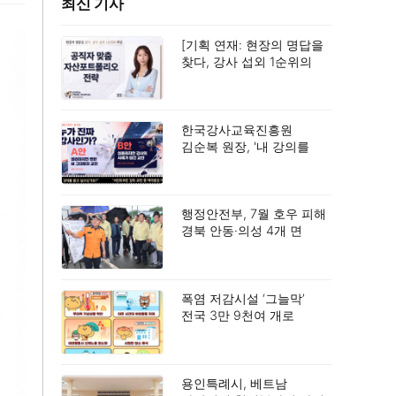
최신 기사
[기획 연재: 현장의 명답을
찾다, 강사 섭외 1순위의
비밀 ㉒] 정현주 대표,
“공직자 맞춤
자산포트폴리오 전략”
공제회 저축이라는 안전한
한국강사교육진흥원
감옥에서 벗어나, 13월의
김순복 원장, '내 강의를
보너스'를 되찾아라.
살리는 1%의 디테일' 특강
성황리 개최
행정안전부, 7월 호우 피해
경북 안동·의성 4개 면
특별재난지역 선포
폭염 저감시설 ‘그늘막’
전국 3만 9천여 개로
확대… 기후재난 대응 강화
용인특례시, 베트남