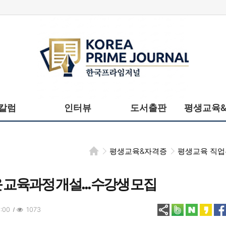
한국프라임저널
칼럼
인터뷰
도서출판
평생교육
평생교육&자격증
평생교육 직
교육과정 개설...수강생 모집
:00
1073