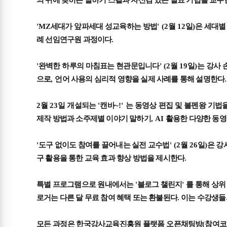
'MZ
세대가 앞파세대 성교육하는 방법
' (2
월
12
일
)
은 세대별
례 선임연구원 과정이다
.
'
완벽한 하루의 마침표는 현관문입니다
' (2
월
19
일
)
는 강사
으로
,
언어 사용의 심리적 영향을 실제 사례를 통해 설명한다
.
2
월
23
일 개설되는
'
캔바
~!'
는 동영상 편집 및 볼펜왕 기법
제작 방법과 소주제별 이야기 말하기
, AI
활용한 다양한 동영
'
도구 없이도 참여를 끌어내는 실전 교수법
' (2
월
26
일
)
은 강
구 활용을 통한 교육 효과 향상 방법을 제시한다
.
특별 프로그램으로 원내에서는
'
블로그 챌린지
'
를 통해 상
로거는
다른 달 무료 참여 혜택 또는 환불된다.
이는 수강생들
모든 과정은 한국강사교육진흥원 플랫폼 오픈채팅방
(
참여코