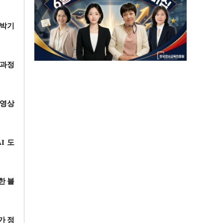
 박기
 과정
동영상
AI
도
한 블
가 정