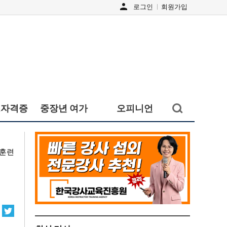
person
로그인
회원가입
검색창
&자격증
중장년 여가
오피니언
열기/
닫기
업훈련