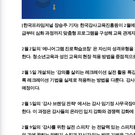
[
한국프라임저널 장승주 기자
]
한국강사교육진흥원이
2
월에
급부터 심화 과정까지 맞춤형 프로그램을 구성해 교육 관계자
2
월
2
일의
'
에니어그램 진로학습코칭
'
은 자신의 성격유형을
한다
.
청소년교육과 성인 교육의 현장 적용 방법을 중점적으
2
월
5
일 개설되는
'
강의를 살리는 레크레이션 실전 활용 특
록 레크레이션 기법을 실제로 적용하는 방법을 다룬다
.
강사
예정이다
.
2
월
5
일의
'
강사 브랜딩 전략
'
에서는 강사 임기정 사무국장
한다
.
이 과정은 강사들의 온라인 입지 강화와 경쟁력 강화에
2
월
9
일의
'
강사를 위한 실전 스피치
'
는 전달력 있는 스피치
의 귀에 꽂히는 말하기 스킬과 자신감 있는 발표 기법을 교수