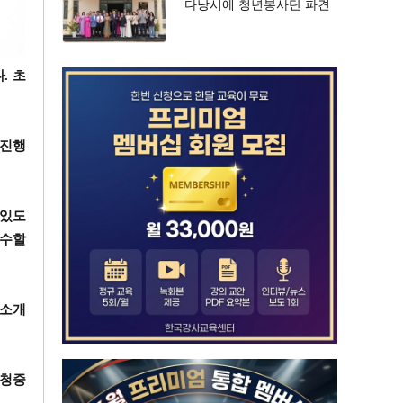
다낭시에 청년봉사단 파견
추진… 국제 교류 강화
다
.
초
 진행
 있도
교수할
 소개
 청중