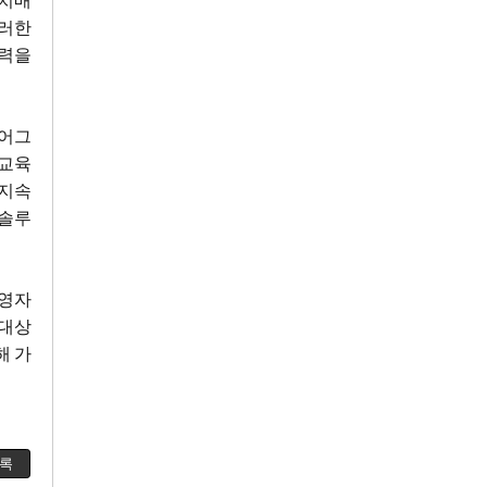
치매
러한
신력을
어그
교육
 지속
 솔루
경영자
 대상
해 가
록