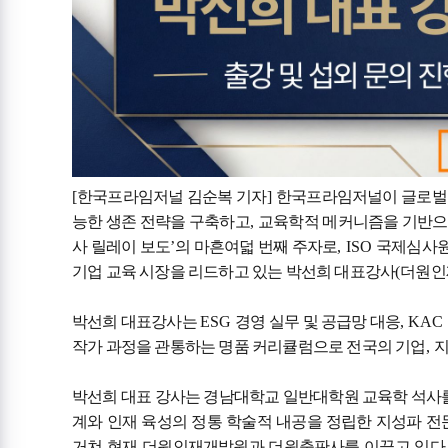
[
한국프라임저널 김순복 기자
]
한국프라임저널이 글로벌 
능한 생존 전략을 구축하고
,
교육학적 메커니즘을 기반으
사 릴레이 보도
’
의 마흔여덟 번째 주자로
, ISO
국제심사원
기업 교육 시장을 리드하고 있는 박선희 대표강사
(
더원인
박선희 대표강사는
ESG
경영 실무 및 공급망 대응
, KAC
작가 과정을 관통하는 명품 커리큘럼으로 전국의 기업
,
박선희 대표 강사는 경남대학교 일반대학원 교육학 석사
계와 인재 육성의 정통 학술적 내공을 정립한 지성파 
거쳐 현재 더원인재개발원과 더원출판사를 이끌고 있다