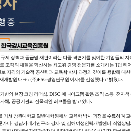
규제 장벽과 공급망 재편이라는 다중 격변기를 맞이한 기업들의 지
로 조직의 체질을 혁신하는 최고위 경영 전문가를 소개하는
‘[
탑 티
보 자격의 기술적 공신력과 교육학 박사 과정의 깊이를 융합해 대
재개발원 대표
/ (
주
)ESG
경영연구원 이사
)
를 선정했다고 밝혔다
.
기반의 현장 코칭 리더십
, DISC·
에니어그램 활용 조직 소통
,
전자책
지자체
,
공공기관의 전폭적인 러브콜을 받고 있다
.
를 거쳐 창원대학교 일반대학원에서 교육학 박사 과정을 수료하며 
전문가다
.
경남카네기연구소 강사 및 김해여성인력개발센터 직업상
.
특히
(
재
)
경남여성가족재단 리더아카데미 전문강사이자 한국평생