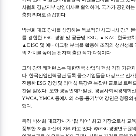
사협회 경남지부 상임이사로 활약하며
,
국가가 공인하는
춤형 리더로 손꼽힌다
.
박선희 대표 강사를 상징하는 독보적인 시그니처 강의 
를 결합한
ESG
경영 및 공급망
ESG,
▲
KAC
한국코치
▲
DISC
및 에니어그램 분석을 활용해 조직의 생산성을
의 가치를 높이는 전자책 출판 작가 과정이다
.
그의 강연 레퍼런스는 대한민국 산업의 핵심 거점 기관과
다
.
한국산업인력공단 등록 중소기업들을 대상으로 전개
진행한
ESG
경영 및 리더십 특강은 복잡한 글로벌 트렌
찬을 받았다
.
또한 경남인재개발원
,
경남사회적경제혁신타
YWCA, YMCA
등에서의 소통
·
동기부여 강연은 청중의 
했다
.
특히 박선희 대표강사가
‘
탑 티어
’
최고 거장으로서 교육
풍부한 저술 자산이 자리하고 있다
.
㈜
ESG
경영연구원의