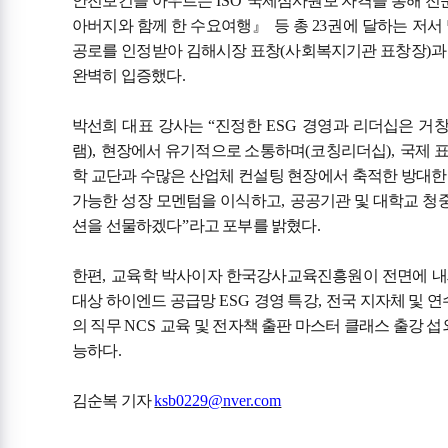
안전보건을 아우르는
ISO
국제심사원보 자격을 통해 전
아버지와 함께 한 수요여행
』
등 총 2
3
권에 달하는 저서
공로를 인정받아 김해시장 표창
(
사회복지기관 표창장
)
과
완벽히 입증했다
.
박선희 대표 강사는
“
진정한
ESG
경영과 리더십은 거창
램
),
현장에서 유기적으로 소통하며
(
코칭리더십
),
국제 
학 교단과 수많은 산업체 컨설팅 현장에서 축적한 방대한
가능한 성장 모멘텀을 이식하고
,
공공기관 및 대학교 청
션을 선물하겠다
”
라고 포부를 밝혔다
.
한편
,
교육학 박사이자 한국강사교육진흥원이 전면에 내
대상 하이엔드 공급망
ESG
경영 특강
,
전국 지자체 및 연
의 직무
NCS
교육 및 전자책 출판 마스터 클래스 출강 
능하다
.
김순복 기자
ksb0229@nver.com