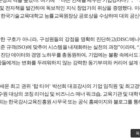
문성의 격을 높였다
.
여기에
『
나는 인재를 세우는 기업강사다
』
,
『
 및 전자책을 발간하며 독보적인 지식 창업가의 위상을 증명했다
.
이
 한국기술교육대학교 능률교육원장상 공로상을 수상하며 대외 공
한 구호가 아니라
,
구성원들의 강점을 명확히 진단하고
(DISC/
에니
표준 규격
(ISO)
에 맞추어 시스템을 내재화하는 실천의 과정
”
이라며
, “
 진단 데이터와 경영 노하우를 총동원하여
,
기업에는 불황 속에서도
중들에게는 변화를 두려워하지 않는 강력한 동기부여와 커리어 설계
세운 최고 권위
‘
탑 티어
’
박선희 대표강사의 기업 임직원 및 최고
수원 대상의 코칭 리더십 및 비즈니스 매너 워크숍
,
교육기관 및 대학
섭외는 한국강사교육진흥원 사무국 또는 공식 홈페이지와 블로그를 통
목