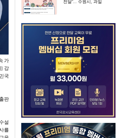
전달”… 수원시, 과일
꾸러미 신청 접수
속 가
어
]
강
한민국
 출판
교수설
담사를
교육