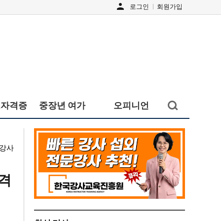
person
로그인
회원가입
검색창
&자격증
중장년 여가
오피니언
열기/
닫기
 강사
자격