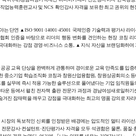
 직업능력훈련교사 및
NCS
확인강사 자격을 보유한 최고 권위의 현
분야는 단연
▲
ISO 9001·14001·45001
국제인증 기술력과 평가사 라
협회 인증을 바탕으로 리더의 행동 변화를 견인하는 현장 코칭 리
 극대화하는 강점 경영
·
비즈니스 소통
,
▲
지식 자산을 브랜딩화하여
 공공 교육 단상을 완벽하게 관통하며 경이로운 교육 만족도를 입증
한 중소기업 학습조직화 코칭과 창원산업융합원
,
창원상공회의소 등
드를 실무에 즉시 적용 가능한 솔루션으로 풀어냈다는 기업 임직원들
운 등에서 펼친 전자책 출판 전문가 과정과 경남여성새로일하기
숨겨진 잠재력을 깨우고 강점을 극대화하는 최고의 명품 강의로 자
 시장의 독보적인 신뢰를 인정받은 배경에는 압도적인 멀티 라이
 전문강사
·
컨설턴트
·
진단평가사 자격을 모두 석권함은 물론
,
품질
·