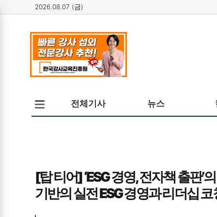
2026.08.07 (금)
메뉴
전체메뉴
전체기사
뉴스
열기/
닫기
[탑 티어] ‘ESG 경영, 전자책 출판
기반의 실전 ESG 경영과 리더십 