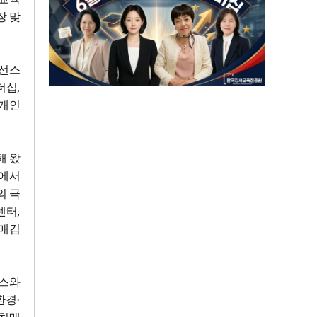
장 맞
이선스
더십
,
 개인
해 왔
에서
의 극
센터
,
리매김
선스와
환경
·