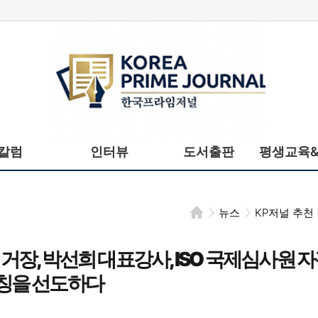
한국프라임저널
칼럼
인터뷰
도서출판
평생교육
뉴스
KP저널 추천
’의 거장, 박선희 대표강사, ISO 국제심사원 
코칭을 선도하다