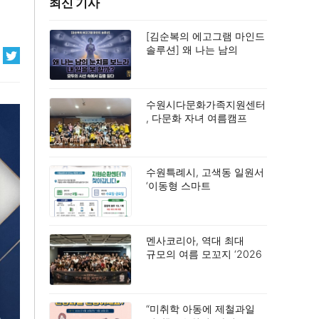
최신 기사
[김순복의 에고그램 마인드
솔루션] 왜 나는 남의
눈치를 보느라 내 일을 못
할까?
수원시다문화가족지원센터
, 다문화 자녀 여름캠프
‘우리들의 여름 페이지’
성료
수원특례시, 고색동 일원서
‘이동형 스마트
자원순환센터’ 시범 운영
멘사코리아, 역대 최대
규모의 여름 모꼬지 ‘2026
멘사 마법학교’ 성료
“미취학 아동에 제철과일