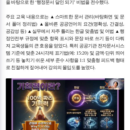
을 바탕으로 한
‘
행정문서 달인 되기
’
비법을 전수했다
.
주요 교육 내용으로는
▲
스마트한 문서 관리
(
바탕화면 및 문
서 폴더 정리법
)
▲
올바른 공공언어의 요건
(
명확성
,
간결성
,
공감성 등
)
▲
실무에서 자주 틀리는 한글 맞춤법 및 어법
▲
행
정안전부 규정에 맞춘 항목 표시와 문장 바로 쓰기 등이 다뤄
져 교육생들의 큰 호응을 얻었다
.
특히 공공기관 전자문서시스
템 기준에 맞춘
24
시각제 표기법
(
예
: 15:20)
및 금액
·
단위 띄어
쓰기 등 놓치기 쉬운 세부 준수 사항을
1:1
맞춤형 피드백 형태
로 친절하게 짚어내어 강의의 몰입도를 높였다
.