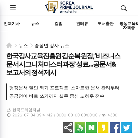
전체메뉴
검색
메뉴
열기/
열기/
닫기
닫기
전체기사
뉴스
칼럼
인터뷰
도서출판
평생교육
자격증
뉴스
중장년 강사 뉴스
한국강사교육진흥원 김순복 원장, ‘비즈니스
문서 시그니처 마스터과정’ 성료… 공문서&
보고서의 정석 제시
행정문서 달인 되기 프로젝트, 스마트한 문서 관리부터
공공언어 바로 쓰기까지 실무 중심 노하우 전수
한국프라임저널
2026-07-04 09:41:42 / 0000-00-00 00:00:00
4300