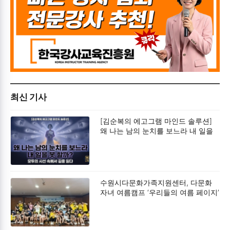
최신 기사
[김순복의 에고그램 마인드 솔루션]
왜 나는 남의 눈치를 보느라 내 일을
못 할까?
수원시다문화가족지원센터, 다문화
자녀 여름캠프 ‘우리들의 여름 페이지’
성료