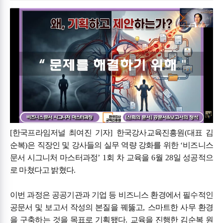
[
한국프라임저널 최여진 기자
]
한국강사교육진흥원
(
대표 김
순복
)
은 직장인 및 강사들의 실무 역량 강화를 위한
‘
비즈니스
문서 시그니처 마스터과정
’ 1
회 차 교육을
6
월
28
일 성공적으
로 마쳤다고 밝혔다
.
이번 과정은 공공기관과 기업 등 비즈니스 환경에서 필수적인
공문서 및 보고서 작성의 본질을 꿰뚫고
,
스마트한 사무 환경
을 구축하는 것을 목표로 기획됐다
.
교육을 진행한 김순복 원