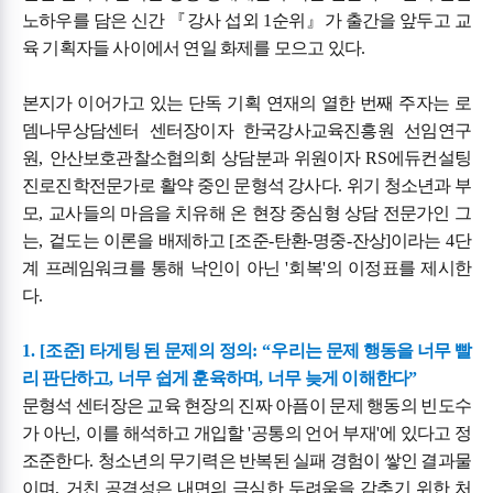
노하우를 담은 신간
『
강사 섭외
1
순위
』
가 출간을 앞두고 교
육 기획자들 사이에서 연일 화제를 모으고 있다
.
본지가 이어가고 있는 단독 기획 연재의 열한 번째 주자는 로
뎀나무상담센터 센터장이자 한국강사교육진흥원 선임연구
원
,
안산보호관찰소협의회 상담분과 위원이자
RS
에듀컨설팅
진로진학전문가로 활약 중인 문형석 강사다
.
위기 청소년과 부
모
,
교사들의 마음을 치유해 온 현장 중심형 상담 전문가인 그
는
,
겉도는 이론을 배제하고
[
조준
-
탄환
-
명중
-
잔상
]
이라는
4
단
계 프레임워크를 통해 낙인이 아닌
'
회복
'
의 이정표를 제시한
다
.
1. [
조준
]
타게팅 된 문제의 정의
: “
우리는 문제 행동을 너무 빨
리 판단하고
,
너무 쉽게 훈육하며
,
너무 늦게 이해한다
”
문형석 센터장은 교육 현장의 진짜 아픔이 문제 행동의 빈도수
가 아닌
,
이를 해석하고 개입할
'
공통의 언어 부재
'
에 있다고 정
조준한다
.
청소년의 무기력은 반복된 실패 경험이 쌓인 결과물
이며
,
거친 공격성은 내면의 극심한 두려움을 감추기 위한 처