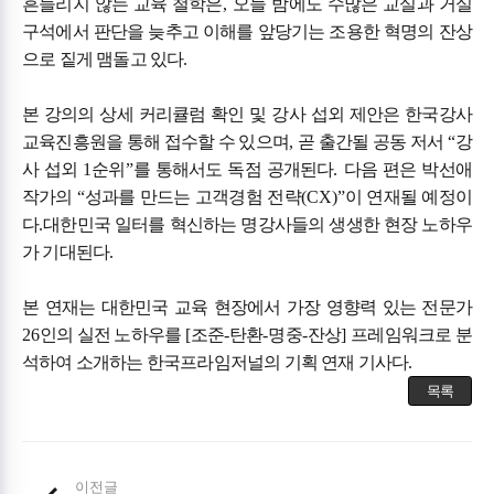
흔들리지 않는 교육 철학은
,
오늘 밤에도 수많은 교실과 거실
구석에서 판단을 늦추고 이해를 앞당기는 조용한 혁명의 잔상
으로 짙게 맴돌고 있다
.
본 강의의 상세 커리큘럼 확인 및 강사 섭외 제안은 한국강사
교육진흥원을 통해 접수할 수 있으며
,
곧 출간될 공동 저서
“
강
사 섭외
1
순위
”
를 통해서도 독점 공개된다
.
다음 편은 박선애
작가의
“
성과를 만드는 고객경험 전략
(CX)”
이 연재될 예정이
다
.
대한민국 일터를 혁신하는 명강사들의 생생한 현장 노하우
가 기대된다
.
본 연재는 대한민국 교육 현장에서 가장 영향력 있는 전문가
26
인의 실전 노하우를
[
조준
-
탄환
-
명중
-
잔상
]
프레임워크로 분
석하여 소개하는 한국프라임저널의 기획 연재 기사다
.
목록
이전글