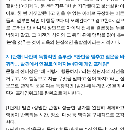
절한 방어기제다
.
문 센터장은
"
한 번 지각했다고 불성실한 아
이로
,
한 번 거짓말했다고 믿을 수 없는 아이로 규정하는 어른
들의
'
섣부른 낙인
'
이 행동보다 더 오래간다
"
고 경고한다
.
겉으
로 드러난 단 하나의 장면으로 아이의 전체를 결론짓는 누를
범하지 말고
,
그 이전의 상처와 그 뒤의 관계 맹락을 읽어내는
'
눈
'
을 갖추는 것이 교육의 본질적인 출발점이라는 지적이다
.
2. [
탄환
]
나만의 독창적인 솔루션
: “
판단을 멈추고 질문을 바
꿔라
…
발견에서 연결로 이어지는
4
단계 개입 프레임
”
문형석 센터장은
‘
왜 저렇게 행동하지
?’
라는 심판자적 시선을
거두고
, ‘
저 행동으로 지금 무엇을 말하고 싶어 하지
?’
라는 질
문으로 관계의 문을 여는 독창적인
[
발견
-
해석
-
개입
-
연결의
4
단계 프레임워크
]
를 탄환으로 제시한다
.
[1
단계
]
발견
(
정밀한 관찰
):
성급한 평가를 완전히 배제하고
행동이 반복되는 시간
,
장소
,
대상 등 맥락을 구체적으로 포착
한다
.
[2
단계
]
해석
(
욕구의 독해
):
행동 아래 숨겨진 열등감
,
좌절
,
억