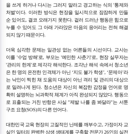
을 쓰게 하거나 다시는 그러지 말라고 경고하는 식의
'
통제와
처벌
'
이다
.
이러한 방식은 현장을 일시적으로 잠잠하게 만들
순 있어도
,
결코 오래가지 못한다
.
겉러 드러난 행동은 힘으로
누를 수 있어도 그 아래 가라앉은 마음의 응어리는 전혀 해결
되지 않기 때문이다
.
더욱 심각한 문제는 일관성 없는 어른들의 시선이다
.
교사는
이를
'
수업 방해
'
로
,
부모는
'
예민한 사춘기
'
로
,
현장 실무자는
'
관리의 한계
'
로 제각각 해석한다
.
조각난 해석 속에서 청소년
은 한 명의 온전한 인격체가 아닌
‘
지도 불가 학생
’, ‘
문제아
’
라
는 낙인이 찍힌 채 도움의 대상이 아닌 격리 및 관리의 대상으
로 밀려나게 된다
.
청소년은 자신의 복잡한 감정을 언어로 명
확히 설명하는 뇌과학적 체계가 아직 완성되지 않았다
.
행동으
로 표출되는 거친 반항은 사실
"
제발 나를 좀 봐달라
"
는 서툰
구조 요청
(SOS)
의 다른 언어다
.
대한민국 교육 현장의 고질적인 난제를 깨부수고
,
가정이자 교
실인 일터의 완벽한 상생 생태계를 구축할 전문가
26
인의 실전