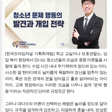
[
한국프라임저널 기획취재팀
]
학교 교실이나 보호관찰소
,
상
담 복지 현장에서 만나는 청소년들의 모습은 종종 어른들을 시
험에 들게 한다
.
수업 시간 내내 무기력하게 엎드려 있는 아이
,
사소한 말 한마디에도 날카롭게 폭발하며 장난을 멈추지 않는
아이
,
혹은 모든 관계의 문을 닫아걸고 홀로 숨어버리는 아이
까지
.
교육 현장에서는 이러한 모습을 너무나 쉽게
‘
문제 행
동
’
이라는 직관적인 단어로 규정짓곤 한다
.
그러나 대다수의 어른이 선택하는 해법은 놀라울 정도로 닮아
있다
.
규칙을 엄격하게 강조하고
,
따끔하게 혼을 내며
,
반성문