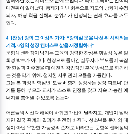
질러야만 했는지 비로소 눈에 보입니다
"
라고 고백하는 인식의
대전환이 일어났다
.
통제가 아닌 회복으로 지도의 방향이 수정
되자
,
해당 학급 전체의 분위기가 안정되는 연쇄 효과를 거두
었다
.
4. [
잔상
]
강의 그 이상의 가치
: “
강의실 문을 나선 뒤 시작되는
기적
, 6
영역 성장 캔버스로 삶을 재정렬하다
”
문형석 센터장이 남기는 교육의 강력한 잔상은 휘발성 높은 일
회성 박수가 아니다
.
현장으로 돌아간 실무자나 부모들이 복잡
한 현실과 마주했을 때 예전의 강압적인 훈육 방식으로 회귀하
는 것을 막기 위해
,
철저한 사후 관리 모듈을 가동한다
.
그는 본 과정의 핵심인
'
모듈
4:
함께 성장하는 성장 파트너
'
단
계를 통해 부모와 교사가 스스로 안정을 찾고 지속 가능한 에
너지를 뿜어낼 수 있도록 돕는다
.
어른들의 시선과 해석이 바뀌면 개입이 달라지고
,
개입이 달라
지면 결국 관계의 결과가 완전히 바뀐다
.
청소년을 문제의 대
상이 아닌 무한한 가능성의 존재로 바라보는 문형석 센터장의