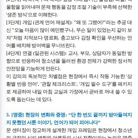
울함을 읽어내며 문제 행동을 감정 조절 기술이 부족해 선택한
'
생존 방식
'
으로 이해한다
.
[3
단계
]
개입
(
관계 언어 재설계
): "
왜 또 그랬어
?"
라는 추궁 대
신
"
오늘 마음이 많이 예민했구나
,
무슨 일이 있었는지 같이 보
자
"
처럼 지적보다 명료화
,
충고보다 감정 확인을 우선하는 언
어를 배치해 방어벽을 무너뜨린다
.
[4
단계
]
연결
(
일관된 시스템
):
교사
,
부모
,
상담자가 동일한 방
향으로 반응하여 청소년을 둘러싼 환경 전체가 강력한 정서적
안전망을 기능하게 만든다
.
이 강의의 독보적인 차별점은 현장에서 즉시 작동 가능한
'
상
황별 반응 언어
', '
관찰 체크리스트
', '
개입 필수 도구
'
를 패키지
로 제공하여 내일 아침 교실과 가정에서 곧바로 꺼내 쓸 수 있
도록 돕는다는 데 있다
.
3. [
명중
]
현장의 변화와 증명
: “
단 한 번도 끝까지 받아들여지
지 못했던 서툰 이야기
,
언어가 되어 피어나다
”
문 센터장이 정교하게 설계한 개입 프레임은 현장에서 청소년
의 극적인 심리 변화와 어른들의 시선 전환이라는 놀라운 명중