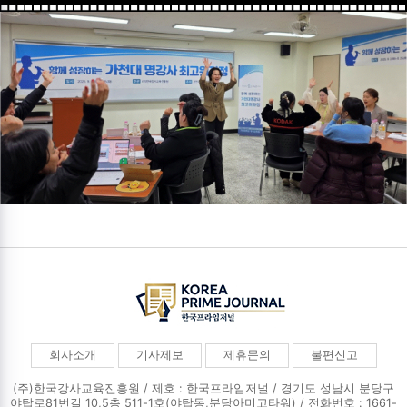
회사소개
기사제보
제휴문의
불편신고
(주)한국강사교육진흥원 / 제호 : 한국프라임저널 /
경기도 성남시 분당구
야탑로81번길 10,5층 511-1호(야탑동,분당아미고타워) / 전화번호 : 1661-