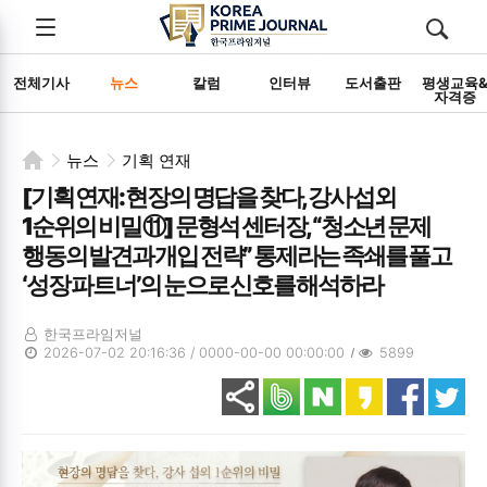
전체메뉴
검색
메뉴
열기/
열기/
닫기
닫기
전체기사
뉴스
칼럼
인터뷰
도서출판
평생교육
자격증
뉴스
기획 연재
[기획 연재: 현장의 명답을 찾다, 강사 섭외
1순위의 비밀 ⑪] 문형석 센터장, “청소년 문제
행동의 발견과 개입 전략” 통제라는 족쇄를 풀고
‘성장 파트너’의 눈으로 신호를 해석하라
한국프라임저널
2026-07-02 20:16:36 / 0000-00-00 00:00:00
5899