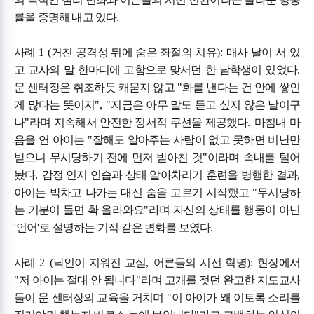
률을 증명해 내고 있다
.
사례
1 (
거친 공격성 뒤에 숨은 좌절의 치유
):
매사 날이 서 있
고 교사의 말 한마디에 고함으로 맞서던 한 남학생이 있었다
.
문 센터장은 취조하듯 캐묻지 않고
"
화를 낸다는 건 안에 쌓인
게 많다는 뜻이지
", "
지금은 아무 말도 듣고 싶지 않은 날이구
나
"
라며 지속해서 안전한 정서적 쿠션을 제공했다
.
마침내 마
음을 연 아이는
"
잘해도 알아주는 사람이 없고 못하면 비난만
받으니 무시당하기 전에 먼저 받아친 것
"
이라며 속내를 털어
놨다
.
감정 인지 연습과 상태 알아차리기 훈련을 병행한 결과
,
아이는 박차고 나가는 대신 숨을 고르기 시작했고
"
무시당하
는 기분이 들면 확 올라와요
"
라며 자신의 상태를 행동이 아닌
'
언어
'
로 설명하는 기적 같은 변화를 보였다
.
사례
2 (
낙인이 지워진 교실
,
어른들의 시선 혁명
):
현장에서
"
저 아이는 절대 안 됩니다
"
라며 고개를 젓던 완고한 지도교사
들이 문 센터장의 교육을 거치며
"
이 아이가 왜 이토록 소리를