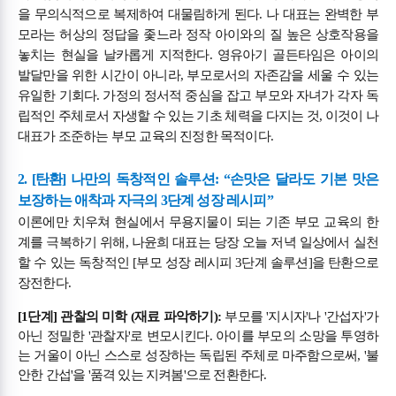
을 무의식적으로 복제하여 대물림하게 된다. 나 대표는 완벽한 부
모라는 허상의 정답을 좇느라 정작 아이와의 질 높은 상호작용을
놓치는 현실을 날카롭게 지적한다. 영유아기 골든타임은 아이의
발달만을 위한 시간이 아니라, 부모로서의 자존감을 세울 수 있는
유일한 기회다. 가정의 정서적 중심을 잡고 부모와 자녀가 각자 독
립적인 주체로서 자생할 수 있는 기초 체력을 다지는 것, 이것이 나
대표가 조준하는 부모 교육의 진정한 목적이다.
2. [탄환] 나만의 독창적인 솔루션: “손맛은 달라도 기본 맛은
보장하는 애착과 자극의 3단계 성장 레시피”
이론에만 치우쳐 현실에서 무용지물이 되는 기존 부모 교육의 한
계를 극복하기 위해, 나윤희 대표는 당장 오늘 저녁 일상에서 실천
할 수 있는 독창적인 [부모 성장 레시피 3단계 솔루션]을 탄환으로
장전한다.
[1단계] 관찰의 미학 (재료 파악하기):
부모를 '지시자'나 '간섭자'가
아닌 정밀한 '관찰자'로 변모시킨다. 아이를 부모의 소망을 투영하
는 거울이 아닌 스스로 성장하는 독립된 주체로 마주함으로써, '불
안한 간섭'을 '품격 있는 지켜봄'으로 전환한다.