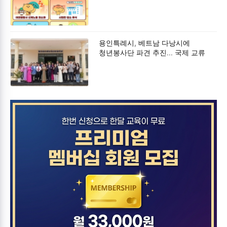
강화
용인특례시, 베트남 다낭시에
청년봉사단 파견 추진… 국제 교류
강화