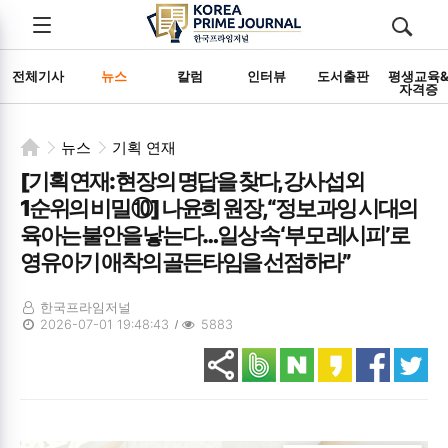
전체메뉴
검색
메뉴
열기/
열기/
닫기
닫기
전체기사
뉴스
칼럼
인터뷰
도서출판
평생교육
자격증
뉴스
기획 연재
[기획 연재: 현장의 명답을 찾다, 강사 섭외
1순위의 비밀 ⑩] 나윤희 원장, “정보 과잉 시대의
육아는 불안을 낳는다… 일상 속 ‘부모 레시피’로
영유아기 애착의 골든타임을 선점하라”
한국프라임저널
2026-07-01 19:48:43
5883