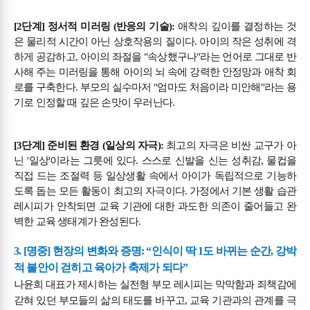
[2단계] 정서적 미러링 (반응의 기술):
애착의 깊이를 결정하는 것
은 물리적 시간이 아닌 상호작용의 질이다. 아이의 작은 성취에 격
하게 공감하고, 아이의 좌절을 "속상했구나"라는 언어로 그대로 반
사해 주는 미러링을 통해 아이의 뇌 속에 강력한 안정망과 애착 회
로를 구축한다. 부모의 실수마저 "엄마도 처음이라 미안해"라는 용
기로 인정할 때 깊은 손맛이 우러난다.
[3단계] 준비된 환경 (일상의 자극):
최고의 자극은 비싼 교구가 아
닌 '일상'이라는 그릇에 있다. 스스로 신발을 신는 성취감, 물컵을
직접 드는 조절력 등 일상생활 속에서 아이가 독립적으로 기능하
도록 돕는 모든 활동이 최고의 자극이다. 가정에서 기본 생활 습관
레시피가 안착되면 교육 기관에 대한 과도한 의존이 줄어들고 완
벽한 교육 생태계가 완성된다.
3. [명중] 현장의 변화와 증명: “인식이 딱 1도 바뀌는 순간, 강박
적 불안이 걷히고 육아가 축제가 되다”
나윤희 대표가 제시하는 실전형 부모 레시피는 막막함과 죄책감에
갇혀 있던 부모들의 삶의 태도를 바꾸고, 교육 기관과의 관계를 극