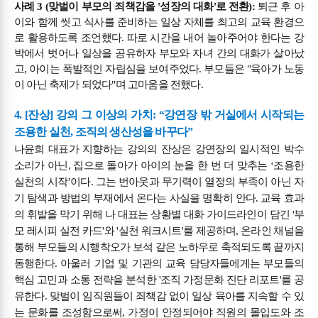
사례 3 (맞벌이 부모의 죄책감을 '성장의 대화'로 전환):
퇴근 후 아
이와 함께 씻고 식사를 준비하는 일상 자체를 최고의 교육 환경으
로 활용하도록 조언했다. 따로 시간을 내어 놀아주어야 한다는 강
박에서 벗어나 일상을 공유하자 부모와 자녀 간의 대화가 살아났
고, 아이는 폭발적인 자립심을 보여주었다. 부모들은 "육아가 노동
이 아닌 축제가 되었다"며 고마움을 전했다.
4. [잔상] 강의 그 이상의 가치: “강연장 밖 거실에서 시작되는
조용한 실천, 조직의 생산성을 바꾸다”
나윤희 대표가 지향하는 강의의 잔상은 강연장의 일시적인 박수
소리가 아닌, 집으로 돌아가 아이의 눈을 한 번 더 맞추는 ‘조용한
실천의 시작’이다. 그는 번아웃과 무기력이 열정의 부족이 아닌 자
기 탐색과 방법의 부재에서 온다는 사실을 명확히 안다. 교육 효과
의 휘발을 막기 위해 나 대표는 상황별 대화 가이드라인이 담긴 '부
모 레시피 실전 카드'와 '실천 워크시트'를 제공하며, 온라인 채널을
통해 부모들의 시행착오가 보석 같은 노하우로 축적되도록 끝까지
동행한다. 아울러 기업 및 기관의 교육 담당자들에게는 부모들의
핵심 고민과 소통 전략을 분석한 '조직 가정문화 진단 리포트'를 공
유한다. 맞벌이 임직원들이 죄책감 없이 일상 육아를 지속할 수 있
는 문화를 조성함으로써, 가정이 안정되어야 직원의 몰입도와 조