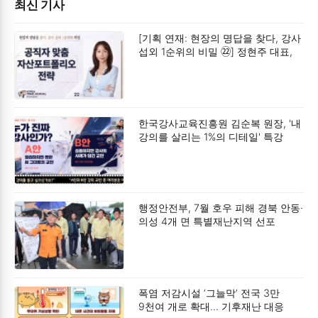
최신 기사
[기획 연재: 현장의 명답을 찾다, 강사
섭외 1순위의 비밀 ㉒] 정현주 대표,
“공직자 맞춤 자산포트폴리오 전략”
공제회 저축이라는 안전한 감옥에서
벗어나, 13월의 보너스'를 되찾아라.
한국강사교육진흥원 김순복 원장, '내
강의를 살리는 1%의 디테일' 특강
성황리 개최
행정안전부, 7월 호우 피해 경북 안동·
의성 4개 면 특별재난지역 선포
폭염 저감시설 ‘그늘막’ 전국 3만
9천여 개로 확대… 기후재난 대응