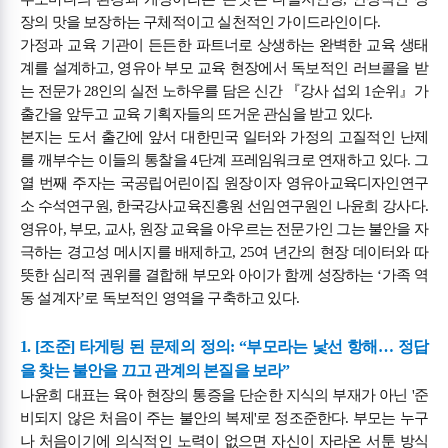
장의 맛을 보장하는 구체적이고 실천적인 가이드라인이다.
가정과 교육 기관이 든든한 파트너로 상생하는 완벽한 교육 생태
계를 설계하고, 영유아 부모 교육 현장에서 독보적인 러브콜을 받
는 전문가 28인의 실전 노하우를 담은 신간 『강사 섭외 1순위』가
출간을 앞두고 교육 기획자들의 뜨거운 관심을 받고 있다.
본지는 도서 출간에 앞서 대한민국 일터와 가정의 고질적인 난제
를 깨부수는 이들의 통찰을 4단계 프레임워크로 연재하고 있다. 그
열 번째 주자는 국공립어린이집 원장이자 영유아교육디자인연구
소 수석연구원, 한국강사교육진흥원 선임연구원인 나윤희 강사다.
영유아, 부모, 교사, 원장 교육을 아우르는 전문가인 그는 불안을 자
극하는 경고성 메시지를 배제하고, 25여 년간의 현장 데이터와 따
뜻한 심리적 권위를 결합해 부모와 아이가 함께 성장하는 ‘가족 역
동 설계자’로 독보적인 영역을 구축하고 있다.
1. [조준] 타게팅 된 문제의 정의: “부모라는 낯선 항해… 정답
을 찾는 불안을 끄고 관계의 본질을 보라”
나윤희 대표는 육아 현장의 통증을 단순한 지식의 부재가 아닌 '준
비되지 않은 처음이 주는 불안의 복제'로 정조준한다. 부모는 누구
나 처음이기에 의식적인 노력이 없으면 자신이 자라온 서툰 방식