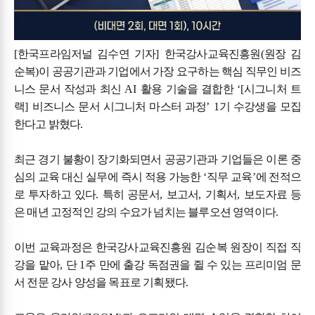
[
한국프라임저널 김수연 기자
]
한국강사교육진흥원
(
원장 김
순복
)
이 공공기관과 기업에서 가장 요구하는 핵심 직무인 비즈
니스 문서 작성과 최신
AI
활용 기술을 결합한
‘[
시그니처 트
랙
]
비즈니스 문서 시그니처 마스터 과정
’ 1
기 수강생을 모집
한다고 밝혔다
.
최근 경기 불황이 장기화되면서 공공기관과 기업들은 이론 중
심의 교육 대신 실무에 즉시 적용 가능한
‘
직무 교육
’
에 전적으
로 투자하고 있다
.
특히 공문서
,
보고서
,
기획서
,
보도자료 등
은 매년 고정적인 강의 수요가 넘치는 블루오션 영역이다
.
이번 교육과정은 한국강사교육진흥원 김순복 원장이 직접 직
강을 맡아
,
단
1
주 만에 출강 독점권을 쥘 수 있는 프리미엄 문
서 전문 강사 양성을 목표로 기획됐다
.