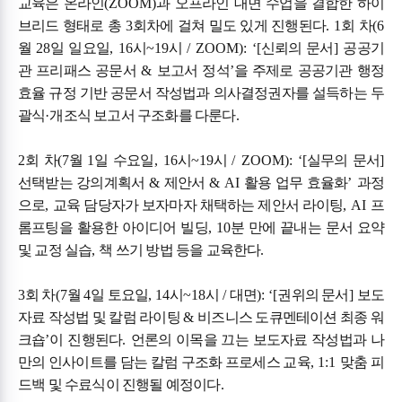
교육은 온라인
(ZOOM)
과 오프라인 대면 수업을 결합한 하이
브리드 형태로 총
3
회차에 걸쳐 밀도 있게 진행된다
. 1
회 차
(6
월
28
일 일요일
, 16
시
~19
시
/ ZOOM): ‘[
신뢰의 문서
]
공공기
관 프리패스 공문서
&
보고서 정석
’
을 주제로 공공기관 행정
효율 규정 기반 공문서 작성법과 의사결정권자를 설득하는 두
괄식
·
개조식 보고서 구조화를 다룬다
.
2
회 차
(7
월
1
일 수요일
, 16
시
~19
시
/ ZOOM): ‘[
실무의 문서
]
선택받는 강의계획서
&
제안서
& AI
활용 업무 효율화
’
과정
으로
,
교육 담당자가 보자마자 채택하는 제안서 라이팅
, AI
프
롬프팅을 활용한 아이디어 빌딩
, 10
분 만에 끝내는 문서 요약
및 교정 실습
,
책 쓰기 방법 등을 교육한다
.
3
회 차
(7
월
4
일 토요일
, 14
시
~18
시
/
대면
): ‘[
권위의 문서
]
보도
자료 작성법 및 칼럼 라이팅
&
비즈니스 도큐멘테이션 최종 워
크숍
’
이 진행된다
.
언론의 이목을 끄는 보도자료 작성법과 나
만의 인사이트를 담는 칼럼 구조화 프로세스 교육
, 1:1
맞춤 피
드백 및 수료식이 진행될 예정이다
.