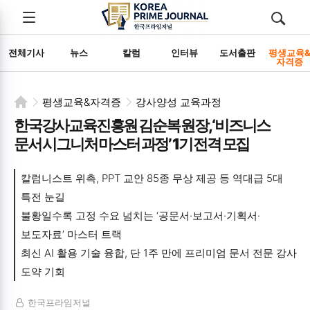
전체메뉴
검색
메뉴
열기/
열기/
닫기
닫기
전체기사
뉴스
칼럼
인터뷰
도서출판
평생교육
자격증
평생교육&자격증
강사양성 교육과정
한국강사교육진흥원 김순복 원장, ‘비즈니스
문서 시그니처 마스터 과정’ 1기 전격 모집
칼럼니스트 위촉, PPT 교안 85종 무상 제공 등 역대급 5대
특전 눈길
불황일수록 고정 수요 넘치는 ‘공문서·보고서·기획서·
보도자료’ 마스터 트랙
최신 AI 활용 기술 융합, 단 1주 만에 프리미엄 문서 전문 강사
도약 기회
한국프라임저널