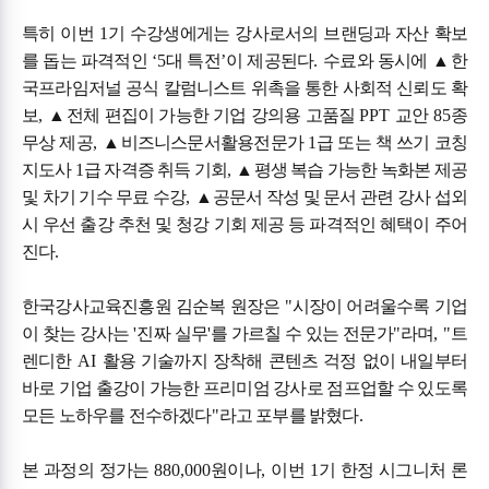
특히 이번
1
기 수강생에게는 강사로서의 브랜딩과 자산 확보
를 돕는 파격적인
‘5
대 특전
’
이 제공된다
.
수료와 동시에
▲
한
국프라임저널 공식 칼럼니스트 위촉을 통한 사회적 신뢰도 확
보
,
▲
전체 편집이 가능한 기업 강의용 고품질
PPT
교안
85
종
무상 제공
,
▲
비즈니스문서활용전문가
1
급 또는 책 쓰기 코칭
지도사
1
급 자격증 취득 기회
,
▲
평생 복습 가능한 녹화본 제공
및 차기 기수 무료 수강
,
▲
공문서 작성 및 문서 관련 강사 섭외
시 우선 출강 추천 및 청강 기회 제공 등 파격적인 혜택이 주어
진다
.
한국강사교육진흥원 김순복 원장은
"
시장이 어려울수록 기업
이 찾는 강사는
'
진짜 실무
'
를 가르칠 수 있는 전문가
"
라며
, "
트
렌디한
AI
활용 기술까지 장착해 콘텐츠 걱정 없이 내일부터
바로 기업 출강이 가능한 프리미엄 강사로 점프업할 수 있도록
모든 노하우를 전수하겠다
"
라고 포부를 밝혔다
.
본 과정의 정가는
880,000
원이나
,
이번
1
기 한정 시그니처 론