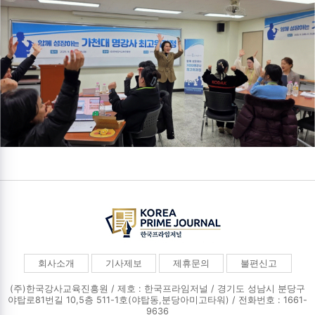
회사소개
기사제보
제휴문의
불편신고
(주)한국강사교육진흥원 / 제호 : 한국프라임저널 /
경기도 성남시 분당구
야탑로81번길 10,5층 511-1호(야탑동,분당아미고타워) / 전화번호 : 1661-
9636