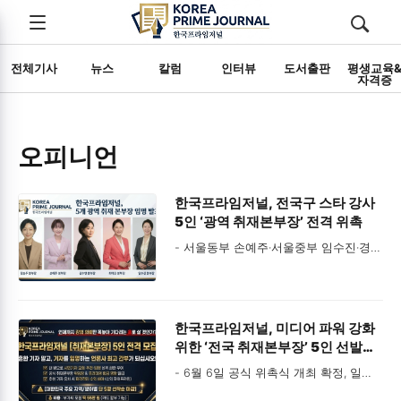
전체메뉴
검색
메뉴
열기/
열기/
닫기
닫기
전체기사
뉴스
칼럼
인터뷰
도서출판
평생교육
자격증
오피니언
한국프라임저널, 전국구 스타 강사
5인 ‘광역 취재본부장’ 전격 위촉
- 서울동부 손예주·서울중부 임수진·경기서남부 장승주·경기중남부 최여진·경기북부 김수연 본부장 선임
- 공지 당일 90분 만에 ‘초고속 마감’ 기록… 불황기 강사 시장에 ‘미디어 CEO’ 패러다임 시프트 증명
- 대한민국 상위 1% 정예 교육 전문가 5인의 독보적 약력 전격 공개
한국프라임저널, 미디어 파워 강화
- 오는 6월 6일 공식 기자 위촉식서 정식 간부 임명장 수여 및 비즈니스 론칭
위한 ‘전국 취재본부장’ 5인 선발대
전격 모집
- 6월 6일 공식 위촉식 개최 확정, 일반 강사 넘어 미디어 간부로 도약 기회