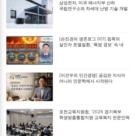
삼성전자, 미국 에너지부 산하
국립연구소와 차세대 난방 기술 개발
박차
[손진권의 생존로그 001] 침묵의
살인자 온열질환, '폭염 경보' 속 내
몸을 지키는 3대 수칙입니다
[이건우의 인간경영] 공감은 지식이
아니라 인문학에서 시작된다
포천교육지원청, ‘2026 경기북부
학생맞춤통합지원·교육복지 전문인력
연수 및 협의회’ 개최